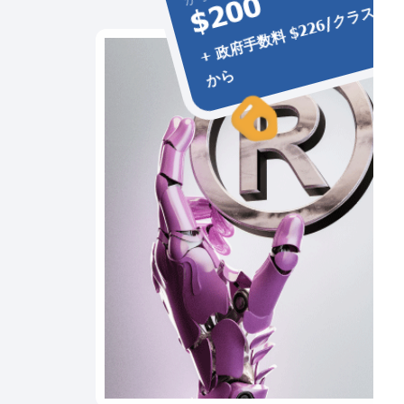
$200
+
政
府
手
数
料
$
2
2
6
/
ク
ラ
ス
か
ら