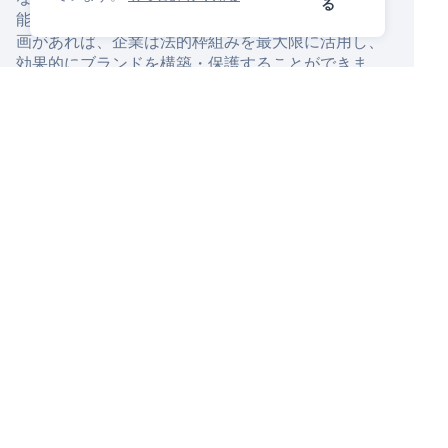
る
能性が高まります。適切なガイダンスと戦略的な計
画があれば、企業は法的枠組みを最大限に活用し、
効果的にブランドを構築・保護することができま
す。
IP管理プラットフォーム
あなたは気に入るでしょう