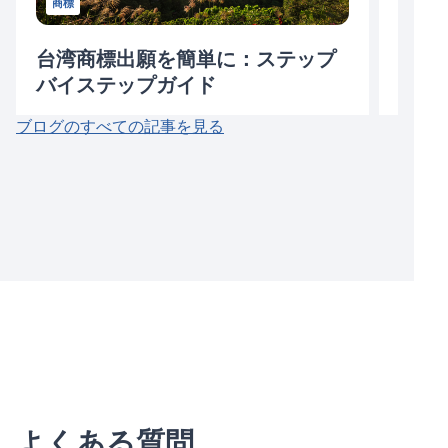
商標
台湾商標出願を簡単に：ステップ
香港
バイステップガイド
03/13/
ブログのすべての記事を見る
03/24/2024
よくある質問