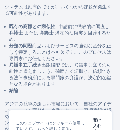
システムは効率的ですが、いくつかの課題が発生す
る可能性があります。
既存の商標との類似性
: 申請前に徹底的に調査し、
弁護士
または
弁護士
潜在的な衝突を回避するた
め。
分類の問題
商品およびサービスの適切な区分を正
しく特定することは不可欠です。このプロセスは
専門家にお任せください。
異議申立手続き
出版段階では、異議申し立ての可
能性に備えましょう。確固たる証拠と、信頼でき
る法律事務所による専門家の弁護が、決定的な鍵
となる場合があります。
結論
アジアの競争の激しい市場において、自社のアイデ
ンティティを守りたい企業にとって、商標登録は極
めて重要なステップです。制度自体はユーザーフレ
受け
ンドリーですが、信頼できる法律事務所や知識豊富
このウェブサイトはクッキーを使用し
入れ
ています。
もっと詳しく知る
.
な専門家と提携することで、スムーズで成功する可