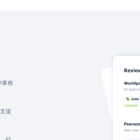
律事務
支援
、結