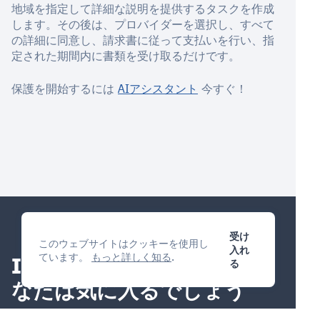
地域を指定して詳細な説明を提供するタスクを作成
します。その後は、プロバイダーを選択し、すべて
の詳細に同意し、請求書に従って支払いを行い、指
定された期間内に書類を受け取るだけです。
保護を開始するには
AIアシスタント
今すぐ！
受け
このウェブサイトはクッキーを使用し
入れ
ています。
もっと詳しく知る
.
IP管理プラットフォーム
あ
る
なたは気に入るでしょう