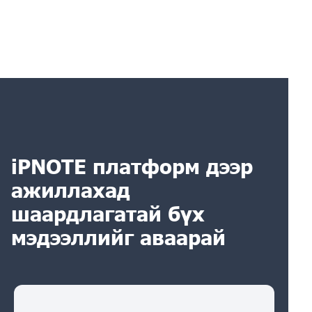
iPNOTE платформ дээр
ажиллахад
шаардлагатай бүх
мэдээллийг аваарай