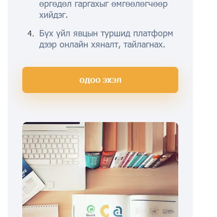
өргөдөл гаргахыг өмгөөлөгчөөр
хийдэг.
Бүх үйл явцын туршид платформ
дээр онлайн хяналт, тайлагнах.
ОДОО ЭХЭЛ