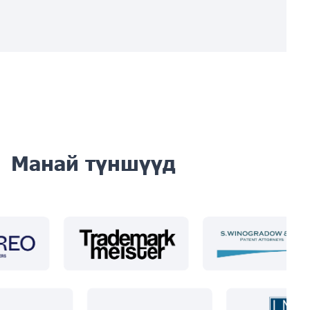
Манай түншүүд