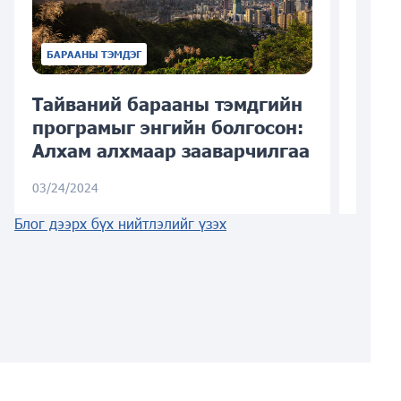
БАРААНЫ ТЭМДЭГ
Тайваний барааны тэмдгийн
Хонг
програмыг энгийн болгосон:
тэмд
Алхам алхмаар зааварчилгаа
хэрх
03/24/2024
03/13/
Блог дээрх бүх нийтлэлийг үзэх