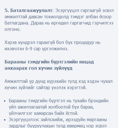
5. Баталгаажуулалт
: Эсэргүүцэл гаргаагүй эсвэл
амжилттай давсан тохиолдолд тэмдэг албан ёсоор
батлагдана. Дараа нь өргөдөл гаргагчид гэрчилгээ
олгоно.
Хэрэв хүндрэл гарахгүй бол бүх процедур нь
ихэвчлэн 6-9 сар үргэлжилнэ.
Барааны тэмдгийн бүртгэлийн явцад
анхаарах гол хүчин зүйлүүд
Амжилттай үр дүнд хүрэхийн тулд хэд хэдэн чухал
хүчин зүйлийг сайтар үнэлэх хэрэгтэй.
Барааны тэмдгийн бүртгэл нь тухайн брэндийн
үйл ажиллагаатай холбоотой бүх бараа,
үйлчилгээг хамарсан байх ёстой.
Эсэргүүцэлээс зайлсхийж, ирээдүйн маргааны
зардлыг бууруулахын тулд өвөрмөц нэр эсвэл