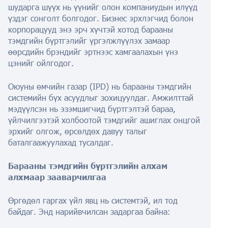
шударга шүүх нь үүнийг олон компаниудын илүүд
үздэг сонголт болгодог. Бизнес эрхлэгчид болон
корпорацууд энэ эрч хүчтэй хотод барааны
тэмдгийн бүртгэлийг үргэлжлүүлэх замаар
өөрсдийн брэндийг эртнээс хамгаалахын үнэ
цэнийг ойлгодог.
Оюуны өмчийн газар (IPD) нь барааны тэмдгийн
системийн бүх асуудлыг зохицуулдаг. Амжилттай
мэдүүлсэн нь эзэмшигчид бүртгэлтэй бараа,
үйлчилгээтэй холбоотой тэмдгийг ашиглах онцгой
эрхийг олгож, өрсөлдөх давуу талыг
баталгаажуулахад тусалдаг.
Барааны тэмдгийн бүртгэлийн алхам
алхмаар зааварчилгаа
Өргөдөл гаргах үйл явц нь системтэй, ил тод
байдаг. Энд нарийвчилсан задаргаа байна: