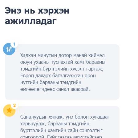
Энэ нь хэрхэн
ажилладаг
Хэдхэн минутын дотор манай хиймэл
оюун ухааны туслахтай хамт барааны
тэмдгийн бүртгэлийн хүсэлт гаргаж,
Европ даяарх баталгаажсан орон
нутгийн барааны тэмдгийн
өмгөөлөгчдөөс санал аваарай.
Саналуудыг хянаж, үнэ болон хугацааг
харьцуулж, барааны тэмдгийн
бүртгэлийн хамгийн сайн сонголтыг
сонгоорой. Гүйлгээгээ аюулгүйгээр