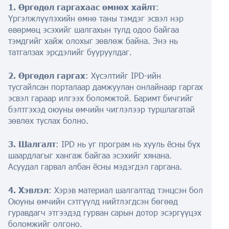
1. Өргөдөл гаргахаас өмнөх хайлт
:
Үргэлжлүүлэхийн өмнө таны тэмдэг эсвэл нэр
өвөрмөц эсэхийг шалгахын тулд одоо байгаа
тэмдгийг хайж олохыг зөвлөж байна. Энэ нь
татгалзах эрсдэлийг бууруулдаг.
2. Өргөдөл гаргах
: Хүсэлтийг IPD-ийн
тусгайлсан порталаар дамжуулан онлайнаар гаргах
эсвэл гараар илгээх боломжтой. Баримт бичгийг
бэлтгэхэд оюуны өмчийн чиглэлээр туршлагатай
зөвлөх туслах болно.
3. Шалгалт
: IPD нь уг програм нь хууль ёсны бүх
шаардлагыг хангаж байгаа эсэхийг хянана.
Асуудал гарвал албан ёсны мэдэгдэл гаргана.
4. Хэвлэл
: Хэрэв материал шалгалтад тэнцсэн бол
Оюуны өмчийн сэтгүүлд нийтлэгдсэн бөгөөд
гуравдагч этгээдэд гурван сарын дотор эсэргүүцэх
боломжийг олгоно.