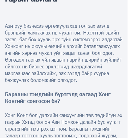
Ази руу бизнесээ өргөжүүлэхэд гол зах зээлд
брэндийг хамгаалах нь чухал юм. Нээлттэй эдийн
засаг, бат бөх хууль эрх зүйн системээрээ алдартай
Хонконг нь оюуны өмчийн эрхийг баталгаажуулах
энгийн хэрнээ чухал үйл явцыг санал болгодог.
Өргөдөл гаргах үйл явцын нарийн ширийн зүйлийг
ойлгох нь бизнес эрхлэгчид шаардлагагүй
маргаанаас зайлсхийж, зах зээлд байр сууриа
бэхжүүлэх боломжийг олгодог.
Барааны тэмдгийн бүртгэлд яагаад Хонг
Конгийг сонгосон бэ?
Хонг Конг бол дэлхийн санхүүгийн төв төдийгүй эх
газрын Хятад болон Ази Номхон далайн бүс нутагт
стратегийн нэвтрэх цэг юм. Барааны тэмдгийн
талаар тогтсон хууль тогтоомж, тодорхой журам,