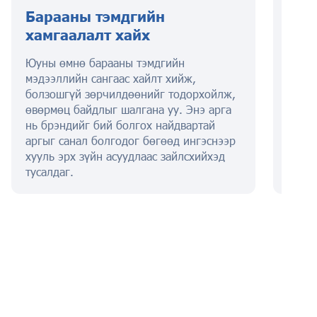
Барааны тэмдгийн
Бар
хамгаалалт хайх
гар
Юуны өмнө барааны тэмдгийн
Энэ ү
мэдээллийн сангаас хайлт хийж,
бараа
болзошгүй зөрчилдөөнийг тодорхойлж,
анкет
өвөрмөц байдлыг шалгана уу. Энэ арга
бөглө
нь брэндийг бий болгох найдвартай
хураа
аргыг санал болгодог бөгөөд ингэснээр
хууль эрх зүйн асуудлаас зайлсхийхэд
тусалдаг.