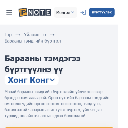
Монгол
БҮРТГҮҮЛЭХ
Гэр
Үйлчилгээ
Барааны тэмдгийн бүртгэл
Барааны тэмдэгээ
бүртгүүлнэ үү
Хонг Конг
Манай барааны тэмдгийн бүртгэлийн үйлчилгээгээр
брэндээ хамгаалаарай. Орон нутгийн барааны тэмдгийн
өмгөөлөгчдийн өргөн сонголтоос сонгон, хямд үнэ,
баталгаатай чанарын ашиг тусыг хүртэж, үйл явцын
туршид онлайн хяналтыг эдлэх боломжтой.