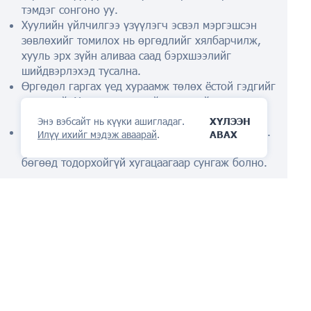
тэмдэг сонгоно уу.
Хуулийн үйлчилгээ үзүүлэгч эсвэл мэргэшсэн
зөвлөхийг томилох нь өргөдлийг хялбарчилж,
хууль эрх зүйн аливаа саад бэрхшээлийг
шийдвэрлэхэд тусална.
Өргөдөл гаргах үед хураамж төлөх ёстой гэдгийг
санаарай. Хэмжээ нь тухайн тэмдгийг ирүүлсэн
ангийн тооноос хамаарна.
Энэ вэбсайт нь күүки ашигладаг.
ХҮЛЭЭН
Бүртгэлийг хөтөлж, шинэчлэх нь маш чухал юм.
Илүү ихийг мэдэж аваарай
.
АВАХ
Өргөдөл нь арван жилийн хугацаанд хүчинтэй
бөгөөд тодорхойгүй хугацаагаар сунгаж болно.
Хонг Конгод барааны тэмдгийг бүртгүүлсний
ашиг тус
Онцгой эрхийг хангахын давуу тал нь зөвхөн хууль
ёсны хамгаалалтаас гадна:
Тодорхой бараа, үйлчилгээнд уг тэмдгийг
ашиглах цорын ганц эрх.