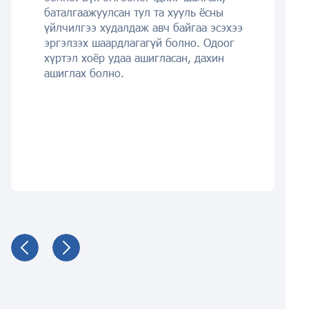
баталгаажуулсан тул та хууль ёсны
үйлчилгээ худалдаж авч байгаа эсэхээ
эргэлзэх шаардлагагүй болно. Одоог
хүртэл хоёр удаа ашигласан, дахин
ашиглах болно.