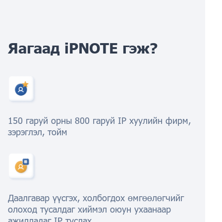
Яагаад iPNOTE гэж?
150 гаруй орны 800 гаруй IP хуулийн фирм,
зэрэглэл, тойм
Даалгавар үүсгэх, холбогдох өмгөөлөгчийг
олоход тусалдаг хиймэл оюун ухаанаар
ажилладаг IP туслах