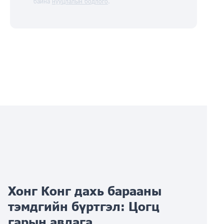
байна
нууцлалын бодлого
.
Хонг Конг дахь барааны
тэмдгийн бүртгэл: Цогц
гарын авлага