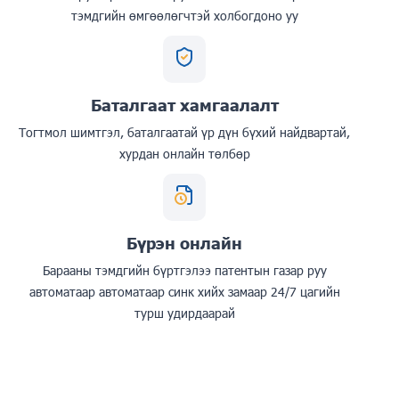
тэмдгийн өмгөөлөгчтэй холбогдоно уу
Баталгаат хамгаалалт
Тогтмол шимтгэл, баталгаатай үр дүн бүхий найдвартай,
хурдан онлайн төлбөр
Бүрэн онлайн
Барааны тэмдгийн бүртгэлээ патентын газар руу
автоматаар автоматаар синк хийх замаар 24/7 цагийн
турш удирдаарай