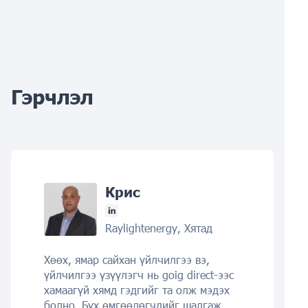
Гэрчлэл
Крис
Raylightenergy, Хятад
Хөөх, ямар сайхан үйлчилгээ вэ,
үйлчилгээ үзүүлэгч нь goig direct-ээс
хамаагүй хямд гэдгийг та олж мэдэх
болно. Бүх өмгөөлөгчдийг шалгаж,