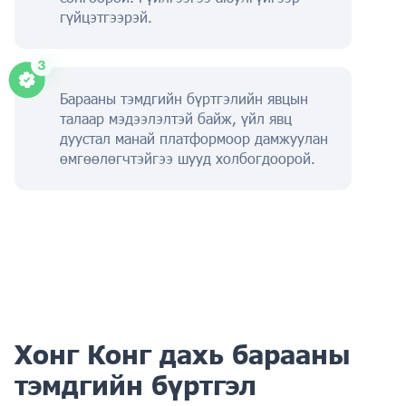
гүйцэтгээрэй.
Барааны тэмдгийн бүртгэлийн явцын
талаар мэдээлэлтэй байж, үйл явц
дуустал манай платформоор дамжуулан
өмгөөлөгчтэйгээ шууд холбогдоорой.
Хонг Конг дахь барааны
тэмдгийн бүртгэл