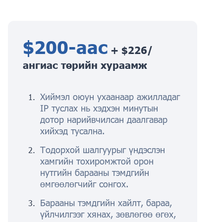
$200-аас
+ $226/
ангиас төрийн хураамж
Хиймэл оюун ухаанаар ажилладаг
IP туслах нь хэдхэн минутын
дотор нарийвчилсан даалгавар
хийхэд тусална.
Тодорхой шалгуурыг үндэслэн
хамгийн тохиромжтой орон
нутгийн барааны тэмдгийн
өмгөөлөгчийг сонгох.
Барааны тэмдгийн хайлт, бараа,
үйлчилгээг хянах, зөвлөгөө өгөх,