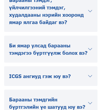
Барааны тэмдэг,
үйлчилгээний тэмдэг,
худалдааны нэрийн хооронд
ямар ялгаа байдаг вэ?
Би ямар улсад барааны
тэмдэгээ бүртгүүлж болох вэ?
ICGS ангиуд гэж юу вэ?
Барааны тэмдгийн
бүртгэлийн үе шатууд юу вэ?