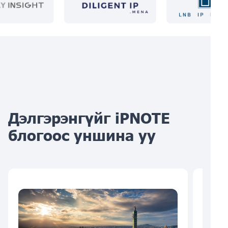
Дэлгэрэнгүйг iPNOTE
блогоос уншина уу