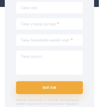
Таны нэр
Таны утасны дугаар
*
Таны бизнесийн имэйл хаяг
*
Таны асуулт
ИЛГЭЭХ
Маягтыг илгээснээр та хуулиар хамгаалагдсан
хувийн мэдээллийг боловсруулахыг зөвшөөрч