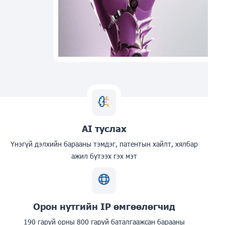
AI туслах
Үнэгүй дэлхийн барааны тэмдэг, патентын хайлт, хялбар
ажил бүтээх гэх мэт
Орон нутгийн IP өмгөөлөгчид
190 гаруй орны 800 гаруй баталгаажсан барааны