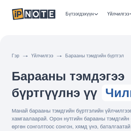
Бүтээгдэхүүн
Үйлчилгээ
Гэр
Үйлчилгээ
Барааны тэмдгийн бүртгэл
Барааны тэмдэгээ
бүртгүүлнэ үү
Чил
Манай барааны тэмдгийн бүртгэлийн үйлчилгээ
хамгаалаарай. Орон нутгийн барааны тэмдгийн
өргөн сонголтоос сонгон, хямд үнэ, баталгаата