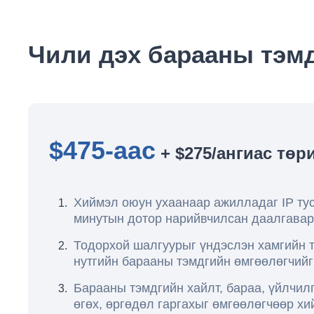
Чили дэх барааны тэмд
$475-аас
+ $275/ангиас төр
Хиймэл оюун ухаанаар ажилладаг IP тус
минутын дотор нарийвчилсан даалгавар
Тодорхой шалгуурыг үндэслэн хамгийн 
нутгийн барааны тэмдгийн өмгөөлөгчийг
Барааны тэмдгийн хайлт, бараа, үйлчилг
өгөх, өргөдөл гаргахыг өмгөөлөгчөөр хий