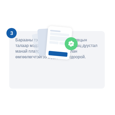
3
Барааны тэмдгийн бүртгэлийн явцын
талаар мэдээлэлтэй байж, үйл явц дуустал
манай платформоор дамжуулан
өмгөөлөгчтэйгээ шууд холбогдоорой.