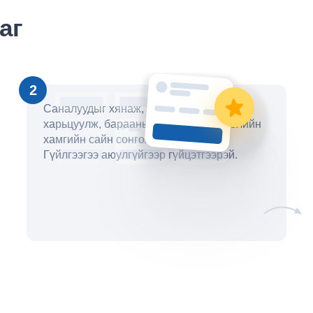
аг
2
Саналуудыг хянаж, үнэ болон хугацааг
харьцуулж, барааны тэмдгийн бүртгэлийн
хамгийн сайн сонголтыг сонгоорой.
Гүйлгээгээ аюулгүйгээр гүйцэтгээрэй.