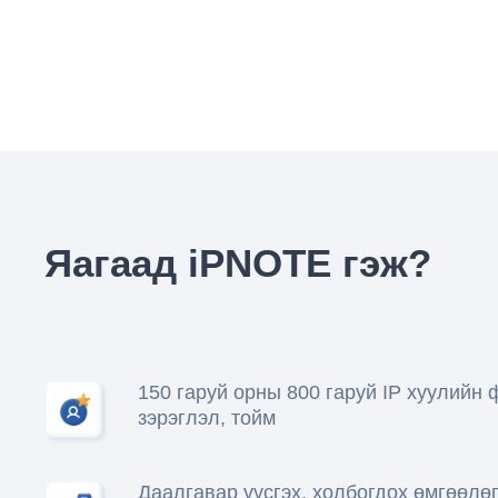
Яагаад iPNOTE гэж?
150 гаруй орны 800 гаруй IP хуулийн 
зэрэглэл, тойм
Даалгавар үүсгэх, холбогдох өмгөөлө