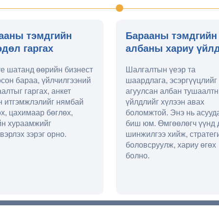
ааны тэмдгийн
Барааны тэмдгийн
өдөл гаргах
албаны хариу үйл
үе шатанд өөрийн бизнест
Шалгалтын үеэр та
рсон бараа, үйлчилгээний
шаардлага, эсэргүүцлийг
алтыг гаргах, анкет
агуулсан албан тушаалт
н итгэмжлэлийг нямбай
үйлдлийг хүлээн авах
х, цахимаар бөглөх,
боломжтой. Энэ нь асууд
йн хураамжийг
биш юм. Өмгөөлөгч үүнд 
вэрлэх зэрэг орно.
шинжилгээ хийж, стратег
боловсруулж, хариу өгөх
болно.