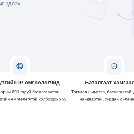
ыг эдлэх
утгийн IP өмгөөлөгчид
Баталгаат хамгаа
 орны 800 гаруй баталгаажсан
Тогтмол шимтгэл, баталгаатай 
гийн өмгөөлөгчтэй холбогдоно уу
найдвартай, хурдан онлайн