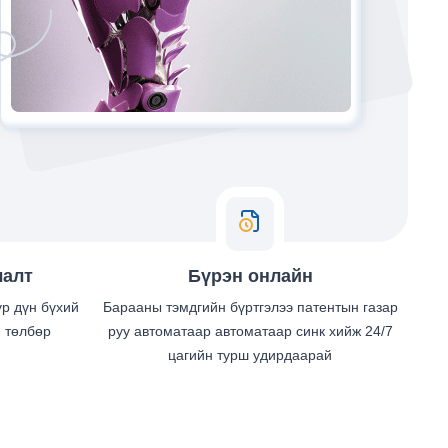
лалт
Бүрэн онлайн
үр дүн бүхий
Барааны тэмдгийн бүртгэлээ патентын газар
 төлбөр
руу автоматаар автоматаар синк хийж 24/7
цагийн турш удирдаарай