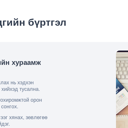
гийн бүртгэл
ийн хураамж
лах нь хэдхэн
 хийхэд тусална.
тохиромжтой орон
 сонгох.
ээг хянах, зөвлөгөө
дэг.