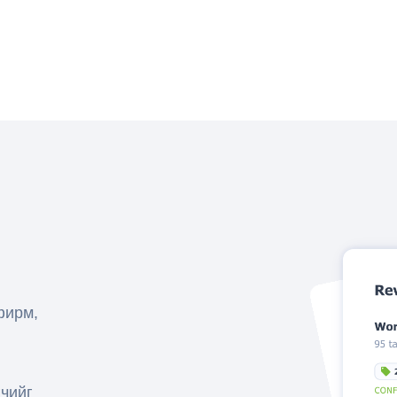
фирм,
гчийг