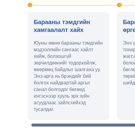
Барааны тэмдгийн
Бар
хамгаалалт хайх
өрг
Юуны өмнө барааны тэмдгийн
Энэ 
мэдээллийн сангаас хайлт
тохи
хийж, болзошгүй
жагса
зөрчилдөөнийг тодорхойлж,
боло
өвөрмөц байдлыг шалгана уу.
бөглө
Энэ арга нь брэндийг бий
төри
болгох найдвартай аргыг
шийд
санал болгодог бөгөөд
ингэснээр хууль эрх зүйн
асуудлаас зайлсхийхэд
тусалдаг.