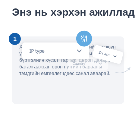
Энэ нь хэрхэн ажиллад
1
Хэдхэн минутын дотор манай хиймэл оюун
ухааны туслахтай хамт барааны тэмдгийн
бүртгэлийн хүсэлт гаргаж, Европ даяарх
баталгаажсан орон нутгийн барааны
тэмдгийн өмгөөлөгчдөөс санал аваарай.