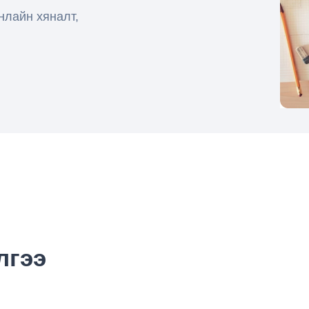
нлайн хяналт,
лгээ