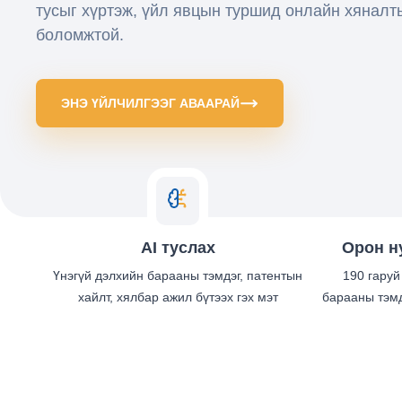
тусыг хүртэж, үйл явцын туршид онлайн хяналт
боломжтой.
ЭНЭ ҮЙЛЧИЛГЭЭГ АВААРАЙ
AI туслах
Орон н
Үнэгүй дэлхийн барааны тэмдэг, патентын
190 гаруй
хайлт, хялбар ажил бүтээх гэх мэт
барааны тэмд