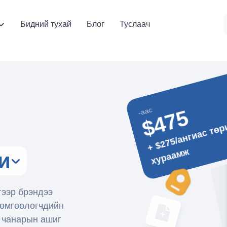
Бидний тухай
Блог
Туслаач
-аас
$475
5
ж
и
гээр брэндээ
 өмгөөлөгчдийн
й чанарын ашиг