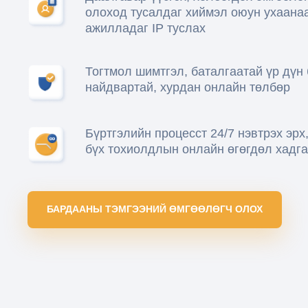
олоход тусалдаг хиймэл оюун ухаана
ажилладаг IP туслах
Тогтмол шимтгэл, баталгаатай үр дүн
найдвартай, хурдан онлайн төлбөр
Бүртгэлийн процесст 24/7 нэвтрэх эрх
бүх тохиолдлын онлайн өгөгдөл хадг
БАРДААНЫ ТЭМГЭЭНИЙ ӨМГӨӨЛӨГЧ ОЛОХ