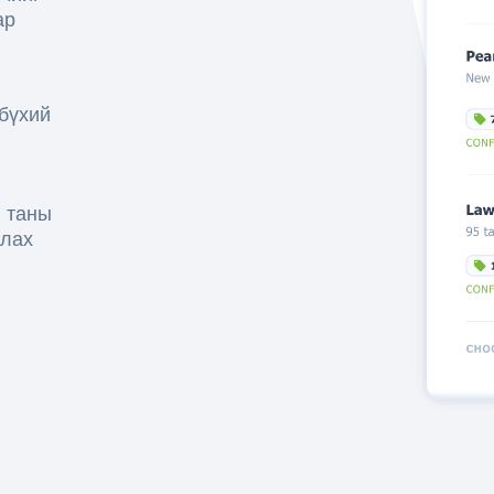
ар
 бүхий
, таны
алах