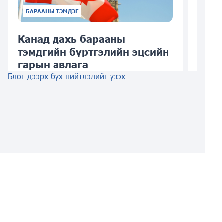
БАРААНЫ ТЭМДЭГ
Канад дахь барааны
АНУ-
тэмдгийн бүртгэлийн эцсийн
бүрт
гарын авлага
02/21/
Блог дээрх бүх нийтлэлийг үзэх
04/27/2023