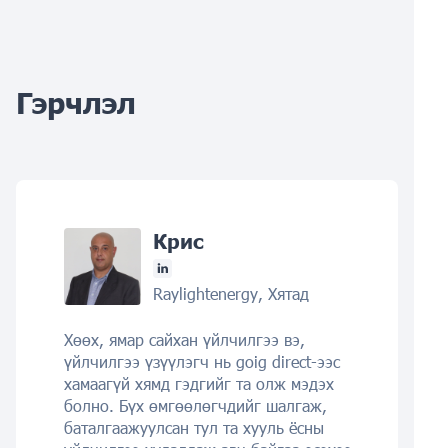
Гэрчлэл
Крис
Raylightenergy, Хятад
Хөөх, ямар сайхан үйлчилгээ вэ,
үйлчилгээ үзүүлэгч нь goig direct-ээс
хамаагүй хямд гэдгийг та олж мэдэх
болно. Бүх өмгөөлөгчдийг шалгаж,
баталгаажуулсан тул та хууль ёсны