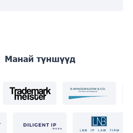
Манай түншүүд