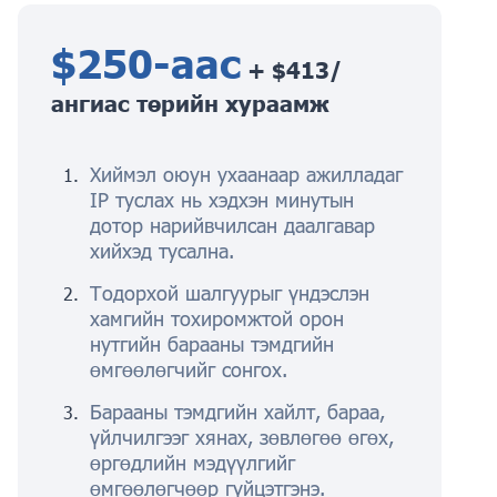
$250-аас
+ $413/
ангиас төрийн хураамж
Хиймэл оюун ухаанаар ажилладаг
IP туслах нь хэдхэн минутын
дотор нарийвчилсан даалгавар
хийхэд тусална.
Тодорхой шалгуурыг үндэслэн
хамгийн тохиромжтой орон
нутгийн барааны тэмдгийн
өмгөөлөгчийг сонгох.
Барааны тэмдгийн хайлт, бараа,
үйлчилгээг хянах, зөвлөгөө өгөх,
өргөдлийн мэдүүлгийг
өмгөөлөгчөөр гүйцэтгэнэ.