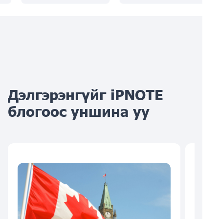
Дэлгэрэнгүйг iPNOTE
блогоос уншина уу