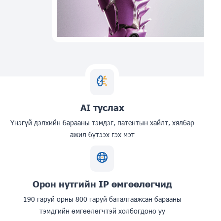
AI туслах
Үнэгүй дэлхийн барааны тэмдэг, патентын хайлт, хялбар
ажил бүтээх гэх мэт
Орон нутгийн IP өмгөөлөгчид
190 гаруй орны 800 гаруй баталгаажсан барааны
тэмдгийн өмгөөлөгчтэй холбогдоно уу