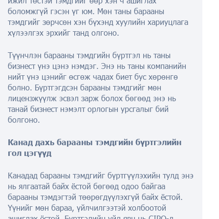
ижил төстэй тэмдгийг өөр хэн ч ашиглах
боломжгүй гэсэн үг юм. Мөн таны барааны
тэмдгийг зөрчсөн хэн бүхэнд хуулийн хариуцлага
хүлээлгэх эрхийг танд олгоно.
Түүнчлэн барааны тэмдгийн бүртгэл нь таны
бизнест үнэ цэнэ нэмдэг. Энэ нь таны компанийн
нийт үнэ цэнийг өсгөж чадах биет бус хөрөнгө
болно. Бүртгэгдсэн барааны тэмдгийг мөн
лицензжүүлж эсвэл зарж болох бөгөөд энэ нь
танай бизнест нэмэлт орлогын урсгалыг бий
болгоно.
Канад дахь барааны тэмдгийн бүртгэлийн
гол цэгүүд
Канадад барааны тэмдгийг бүртгүүлэхийн тулд энэ
нь ялгаатай байх ёстой бөгөөд одоо байгаа
барааны тэмдэгтэй төөрөгдүүлэхгүй байх ёстой.
Үүнийг мөн бараа, үйлчилгээтэй холбоотой
ашиглах ёстой. Бүртгэлийн үйл явц нь CIPO-д