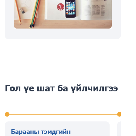
Гол үе шат ба үйлчилгээ
Барааны тэмдгийн
Бар