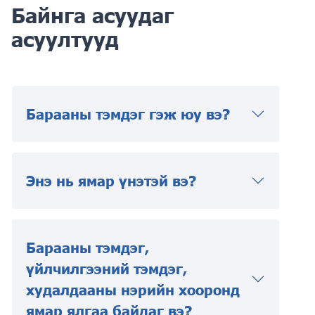
Байнга асуудаг
асуултууд
Барааны тэмдэг гэж юу вэ?
Энэ нь ямар үнэтэй вэ?
Барааны тэмдэг,
үйлчилгээний тэмдэг,
худалдааны нэрийн хооронд
ямар ялгаа байдаг вэ?