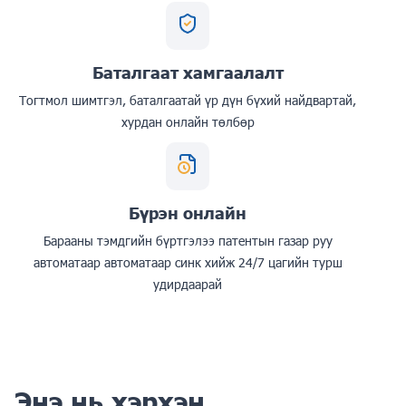
Баталгаат хамгаалалт
Тогтмол шимтгэл, баталгаатай үр дүн бүхий найдвартай,
хурдан онлайн төлбөр
Бүрэн онлайн
Барааны тэмдгийн бүртгэлээ патентын газар руу
автоматаар автоматаар синк хийж 24/7 цагийн турш
удирдаарай
Энэ нь хэрхэн