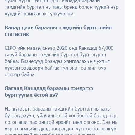
чухал үүрэг гүйцэтгэдэг. Канадад барааны
тэмдгийн бүртгэл нь таны брэнд болон түүний нэр
хүндийг хамгаалах түлхүүр юм.
Канад дахь барааны тэмдгийн бүртгэлийн
статистик
CIPO-ийн мэдээлснээр 2020 онд Канадад 67,000
гаруй барааны тэмдгийн бүртгэл бүртгэгдсэн
байна. Бизнесүүд брэндээ хамгаалахын чухлыг
хүлээн зөвшөөрч байгаа тул энэ тоо жил бүр
өссөөр байна.
Яагаад Канадад барааны тэмдэгээ
бүртгүүлэх ёстой вэ?
Нэгдүгээрт, барааны тэмдгийн бүртгэл нь таны
бүтээгдэхүүн, үйлчилгээтэй холбоотой брэнд нэр,
логог ашиглах онцгой эрхийг танд олгоно. Энэ нь
хэрэглэгчдийн дунд төөрөгдөл үүсгэж болзошгүй