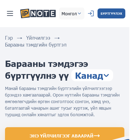
Монгол
БҮРТГҮҮЛЭХ
Гэр
Үйлчилгээ
Барааны тэмдгийн бүртгэл
Барааны тэмдэгээ
бүртгүүлнэ үү
Канад
Манай барааны тэмдгийн бүртгэлийн үйлчилгээгээр
брэндээ хамгаалаарай. Орон нутгийн барааны тэмдгийн
өмгөөлөгчдийн өргөн сонголтоос сонгон, хямд үнэ,
баталгаатай чанарын ашиг тусыг хүртэж, үйл явцын
туршид онлайн хяналтыг эдлэх боломжтой.
ЭНЭ ҮЙЛЧИЛГЭЭГ АВААРАЙ