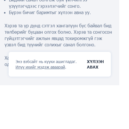
үзүүлэгчдээс гэрээлэгчийг сонго.
Бүрэн бичиг баримтыг хүлээн авна уу.
Хэрэв та үр дүнд сэтгэл хангалуун бус байвал бид
төлбөрийг буцаан олгох болно. Хэрэв та сонгосон
гүйцэтгэгчийг ажлын явцад тохиромжгүй гэж
үзвэл бид түүнийг солихыг санал болгоно.
Хамгаалалтаа манайхаас эхлүүлээрэй
AI туслах
яг
Энэ вэбсайт нь күүки ашигладаг.
ХҮЛЭЭН
одоо!
Илүү ихийг мэдэж аваарай
.
АВАХ