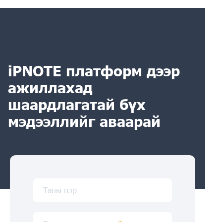
iPNOTE платформ дээр
ажиллахад
шаардлагатай бүх
мэдээллийг аваарай
Таны нэр