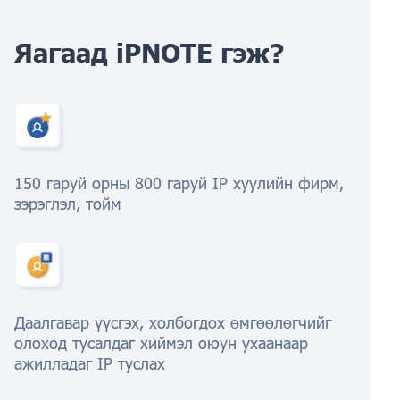
Яагаад iPNOTE гэж?
150 гаруй орны 800 гаруй IP хуулийн фирм,
зэрэглэл, тойм
Даалгавар үүсгэх, холбогдох өмгөөлөгчийг
олоход тусалдаг хиймэл оюун ухаанаар
ажилладаг IP туслах