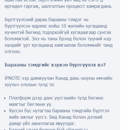
өргөдөл гаргаж, шалгалтын процесст хамрагдана.
Бүртгүүлсний дараа барааны тэмдэг нь
бүртгүүлсэн өдрөөс хойш 10 жилийн хугацаанд
хүчинтэй бөгөөд тодорхойгүй хугацаагаар сунгах
боломжтой. Энэ нь таны брэнд болон түүний нэр
хүндийг урт хугацаанд хамгаалах боломжийг танд
олгоно.
Барааны тэмдгийг хэрхэн бүртгүүлэх вэ?
iPNOTE-ээр дамжуулан Канад дахь оюуны өмчийн
хуульч олохын тулд та:
Платформ дээр данс үүсгэхийн тулд богино
маягтыг бөглөнө үү.
Хүссэн бүс нутагтаа барааны тэмдгийн бүртгэл
хийх ажлыг үүсгэ. Бид Канад болон дэлхий
даяар үйл ажиллагаа явуулдаг.
Бидний санал болгож буй үйлчилгээ