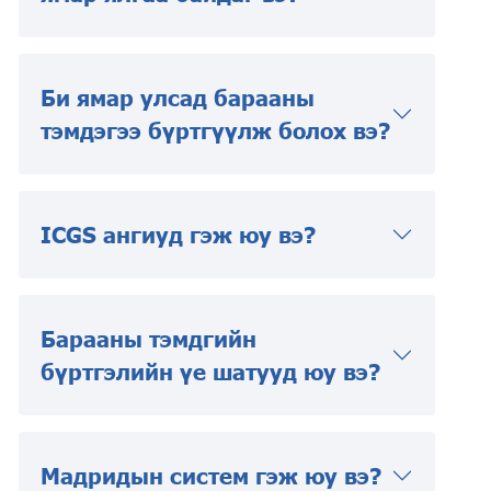
Би ямар улсад барааны
тэмдэгээ бүртгүүлж болох вэ?
ICGS ангиуд гэж юу вэ?
Барааны тэмдгийн
бүртгэлийн үе шатууд юу вэ?
Мадридын систем гэж юу вэ?