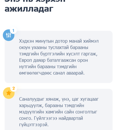
ажилладаг
Хэдхэн минутын дотор манай хиймэл
оюун ухааны туслахтай барааны
тэмдгийн бүртгэлийн хүсэлт гаргаж,
Европ даяар баталгаажсан орон
нутгийн барааны тэмдгийн
өмгөөлөгчдөөс санал аваарай.
Саналуудыг хянаж, үнэ, цаг хугацааг
харьцуулж, барааны тэмдгийн
мэдүүлгийн хамгийн сайн сонголтыг
сонго. Гүйлгээгээ найдвартай
гүйцэтгээрэй.