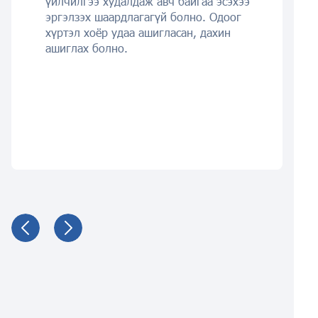
үйлчилгээ худалдаж авч байгаа эсэхээ
эргэлзэх шаардлагагүй болно. Одоог
хүртэл хоёр удаа ашигласан, дахин
ашиглах болно.