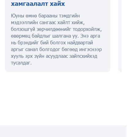
хамгаалалт хайх
гар
Юуны өмнө барааны тэмдгийн
Энэ ү
мэдээллийн сангаас хайлт хийж,
бараа
болзошгүй зөрчилдөөнийг тодорхойлж,
анкет
өвөрмөц байдлыг шалгана уу. Энэ арга
бөглө
нь брэндийг бий болгох найдвартай
хураа
аргыг санал болгодог бөгөөд ингэснээр
хууль эрх зүйн асуудлаас зайлсхийхэд
тусалдаг.