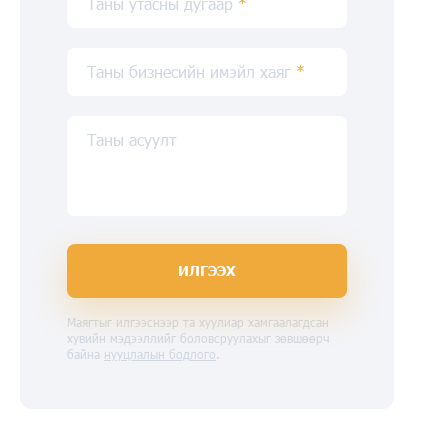
Таны утасны дугаар
*
Таны бизнесийн имэйл хаяг
*
Таны асуулт
ИЛГЭЭХ
Маягтыг илгээснээр та хуулиар хамгаалагдсан
хувийн мэдээллийг боловсруулахыг зөвшөөрч
байна
нууцлалын бодлого
.