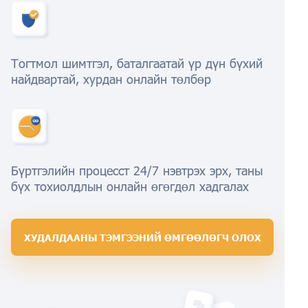
Тогтмол шимтгэл, баталгаатай үр дүн бүхий
найдвартай, хурдан онлайн төлбөр
Бүртгэлийн процесст 24/7 нэвтрэх эрх, таны
бүх тохиолдлын онлайн өгөгдөл хадгалах
ХУДАЛДААНЫ ТЭМГЭЭНИЙ ӨМГӨӨЛӨГЧ ОЛОХ