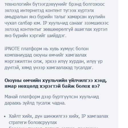
технологийн бүтээгдэхүүнийг брэнд болгохоос
эхлээд интернетэд контент түгээх хүртэлх
амьдралын янз бүрийн талыг хамарсан хуулийн
чухал салбар юм. IP хуульчид санааг эзэмшихээс
эхлээд контентыг зөвшөөрөлгүй ашиглах хүртэл
янз бүрийн хэргийг шийддэг.
iPNOTE платформ нь хувь хүмүүс болон
компаниудад оюуны өмчийг хамгаалах
мэргэжилтэн олж, эрхээ илүү хурдан, илүү үр
дүнтэй, хямд үнээр хамгаалахад тусалдаг.
Оюуны өмчийн хуульчийн үйлчилгээ хэнд,
ямар нөхцөлд хэрэгтэй байж болох вэ?
Манай платформ дээр бүртгүүлсэн хуульчид
дараахь зүйлд тусалж чадна.
Хайлт хийх, дүн шинжилгээ хийх, IP хамгаалах
стратеги боловсруулах