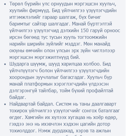
Төрөл бүрийн улс орнуудын мэргэшсэн хуульч,
хуулийн фирмүүд. Бид үйлчилгээ үзүүлэгчдийн
итгэмжлэлийг гараар шалгаж, бүх бичиг
баримтыг сайтар шалгадаг. Манай бүртгэлтэй
үйлчилгээ үзүүлэгчид дэлхийн 150 гаруй орноос
ирсэн бөгөөд тус тусын хууль тогтоомжийн
нарийн ширийн зүйлийг мэддэг. Мөн манайд
оюуны өмчийн олон улсын эрх зүйн чиглэлээр
мэргэшсэн мэргэжилтнүүд бий.
Шударга шүүмж, шууд харилцаа холбоо. Бид
үйлчлүүлэгч болон үйлчилгээ үзүүлэгчдийн
хоорондын зуучлалыг багасгадаг. Хуульч бүр
манай платформын хэрэглэгчдийн үлдээсэн
дэлгэрэнгүй тайлбар, тойм бүхий профайлтай
байдаг.
Найдвартай байдал. Систем нь таны даалгаварт
тохирох үйлчилгээ үзүүлэгчийг сонгох баталгааг
өгдөг. Хамгийн их хүлээх хугацаа нь хоёр өдөр,
гэхдээ энэ нь ихэвчлэн хэдхэн цагийн дотор
тохиолддог. Нэмж дурдахад, хэрэв та ажлын