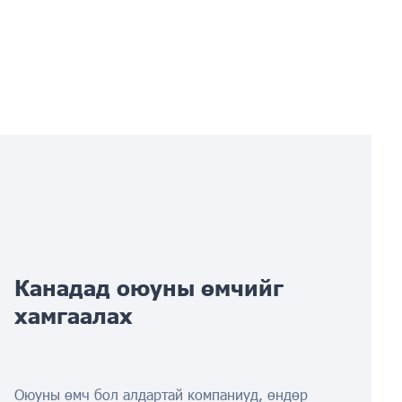
Канадад оюуны өмчийг
хамгаалах
Оюуны өмч бол алдартай компаниуд, өндөр