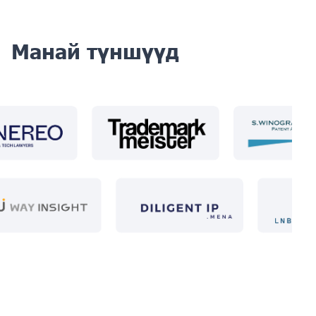
Манай түншүүд