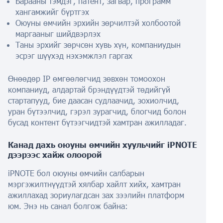
Барааны тэмдэг, патент, загвар, программ
хангамжийг бүртгэх
Оюуны өмчийн эрхийн зөрчилтэй холбоотой
маргааныг шийдвэрлэх
Таны эрхийг зөрчсөн хувь хүн, компаниудын
эсрэг шүүхэд нэхэмжлэл гаргах
Өнөөдөр IP өмгөөлөгчид зөвхөн томоохон
компаниуд, алдартай брэндүүдтэй төдийгүй
стартапууд, бие даасан судлаачид, зохиолчид,
уран бүтээлчид, гэрэл зурагчид, блогчид болон
бусад контент бүтээгчидтэй хамтран ажилладаг.
Канад дахь оюуны өмчийн хуульчийг iPNOTE
дээрээс хайж олоорой
iPNOTE бол оюуны өмчийн салбарын
мэргэжилтнүүдтэй хялбар хайлт хийх, хамтран
ажиллахад зориулагдсан зах зээлийн платформ
юм. Энэ нь санал болгож байна: