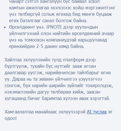
чанарт сэтгэл хангалуун бус байвал эсвэл
хамтын ажиллагаа эхэлснээс хойш мэргэжилтэнг
үнэ төлбөргүй сольж өгөхөд бид мөнгө буцааж
өгөх баталгааг санал болгож байна.
Өрсөлдөөнт үнэ. iPNOTE дээр хуульчдын
үйлчилгээний олон нийтийн өрсөлдөөний ачаар
үнэ нь томоохон компаниудтай харьцуулахад
ерөнхийдөө 2-5 дахин хямд байна.
Хайлтаа эхлүүлэхийн тулд платформ дээр
бүртгүүлж, тухайн бүс нутгийг зааж өгсөн
даалгавар үүсгэж, нарийвчилсан тайлбарыг өгнө
үү. Дараа нь та зөвхөн үйлчилгээ үзүүлэгчээ
сонгож, бүх нарийн ширийн зүйлийг тохиролцож,
нэхэмжлэхийн дагуу төлбөрөө хийж, заасан
хугацаанд бичиг баримтаа хүлээн авах хэрэгтэй.
Хамгаалалтаа манайхаас эхлүүлээрэй
AI туслах
яг
одоо!