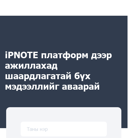
iPNOTE платформ дээр
ажиллахад
шаардлагатай бүх
мэдээллийг аваарай
Таны нэр