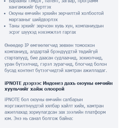
Барааны тэмдэг, патент, загвар, программ
хангамжийг бүртгэх
Оюуны өмчийн эрхийн зөрчилтэй холбоотой
маргааныг шийдвэрлэх
Таны эрхийг зөрчсөн хувь хүн, компаниудын
эсрэг шүүхэд нэхэмжлэл гаргах
Өнөөдөр IP өмгөөлөгчид зөвхөн томоохон
компаниуд, алдартай брэндүүдтэй төдийгүй
стартапууд, бие даасан судлаачид, зохиолчид,
уран бүтээлчид, гэрэл зурагчид, блогчид болон
бусад контент бүтээгчидтэй хамтран ажилладаг.
iPNOTE дээрээс Индонез дахь оюуны өмчийн
хуульчийг хайж олоорой
iPNOTE бол оюуны өмчийн салбарын
мэргэжилтнүүдтэй хялбар хайлт хийх, хамтран
ажиллахад зориулагдсан зах зээлийн платформ
юм. Энэ нь санал болгож байна: