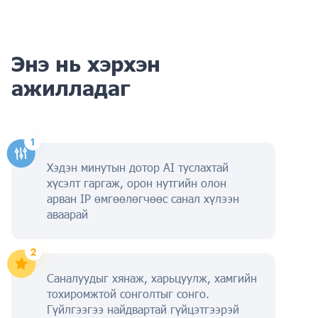
Энэ нь хэрхэн
ажилладаг
Хэдэн минутын дотор AI туслахтай
хүсэлт гаргаж, орон нутгийн олон
арван IP өмгөөлөгчөөс санал хүлээн
аваарай
Саналуудыг хянаж, харьцуулж, хамгийн
тохиромжтой сонголтыг сонго.
Гүйлгээгээ найдвартай гүйцэтгээрэй