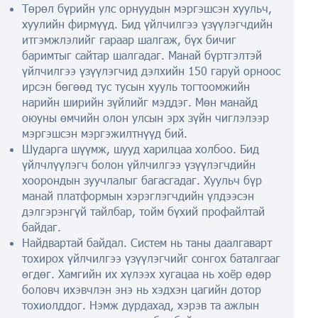
Төрөл бүрийн улс орнуудын мэргэшсэн хуульч,
хуулийн фирмүүд. Бид үйлчилгээ үзүүлэгчдийн
итгэмжлэлийг гараар шалгаж, бүх бичиг
баримтыг сайтар шалгадаг. Манай бүртгэлтэй
үйлчилгээ үзүүлэгчид дэлхийн 150 гаруй орноос
ирсэн бөгөөд тус тусын хууль тогтоомжийн
нарийн ширийн зүйлийг мэддэг. Мөн манайд
оюуны өмчийн олон улсын эрх зүйн чиглэлээр
мэргэшсэн мэргэжилтнүүд бий.
Шударга шүүмж, шууд харилцаа холбоо. Бид
үйлчлүүлэгч болон үйлчилгээ үзүүлэгчдийн
хоорондын зуучлалыг багасгадаг. Хуульч бүр
манай платформын хэрэглэгчдийн үлдээсэн
дэлгэрэнгүй тайлбар, тойм бүхий профайлтай
байдаг.
Найдвартай байдал. Систем нь таны даалгаварт
тохирох үйлчилгээ үзүүлэгчийг сонгох баталгааг
өгдөг. Хамгийн их хүлээх хугацаа нь хоёр өдөр
боловч ихэвчлэн энэ нь хэдхэн цагийн дотор
тохиолддог. Нэмж дурдахад, хэрэв та ажлын