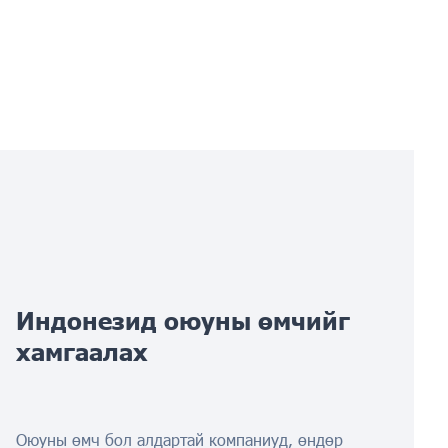
Индонезид оюуны өмчийг
хамгаалах
Оюуны өмч бол алдартай компаниуд, өндөр