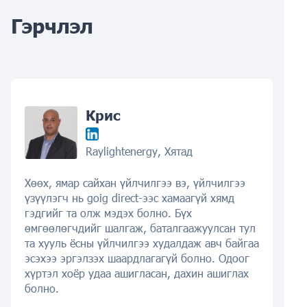
Гэрчлэл
Крис
Raylightenergy, Хятад
Хөөх, ямар сайхан үйлчилгээ вэ, үйлчилгээ
үзүүлэгч нь goig direct-ээс хамаагүй хямд
гэдгийг та олж мэдэх болно. Бүх
өмгөөлөгчдийг шалгаж, баталгаажуулсан тул
та хууль ёсны үйлчилгээ худалдаж авч байгаа
эсэхээ эргэлзэх шаардлагагүй болно. Одоог
хүртэл хоёр удаа ашигласан, дахин ашиглах
болно.