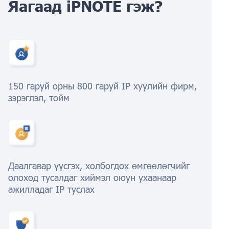
Яагаад iPNOTE гэж?
150 гаруй орны 800 гаруй IP хуулийн фирм,
зэрэглэл, тойм
Даалгавар үүсгэх, холбогдох өмгөөлөгчийг
олоход тусалдаг хиймэл оюун ухаанаар
ажилладаг IP туслах