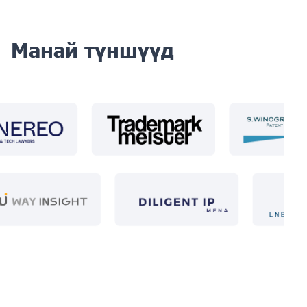
Манай түншүүд