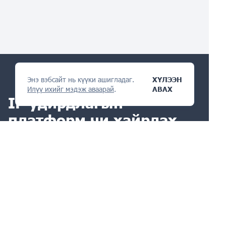
Энэ вэбсайт нь күүки ашигладаг.
ХҮЛЭЭН
Илүү ихийг мэдэж аваарай
.
АВАХ
IP удирдлагын
платформ
чи хайрлах
болно
АСУУЛТ АСУУ