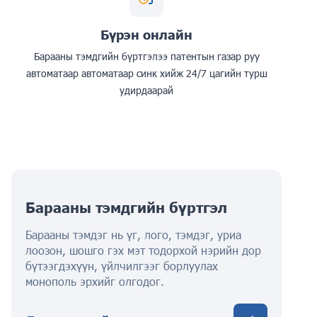
Бүрэн онлайн
Барааны тэмдгийн бүртгэлээ патентын газар руу
автоматаар автоматаар синк хийж 24/7 цагийн турш
удирдаарай
Барааны тэмдгийн бүртгэл
Барааны тэмдэг нь үг, лого, тэмдэг, уриа
лоозон, шошго гэх мэт тодорхой нэрийн дор
бүтээгдэхүүн, үйлчилгээг борлуулах
монополь эрхийг олгодог.