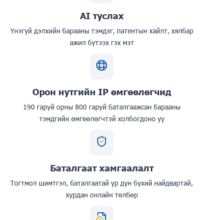
AI туслах
Үнэгүй дэлхийн барааны тэмдэг, патентын хайлт, хялбар
ажил бүтээх гэх мэт
Орон нутгийн IP өмгөөлөгчид
190 гаруй орны 800 гаруй баталгаажсан барааны
тэмдгийн өмгөөлөгчтэй холбогдоно уу
Баталгаат хамгаалалт
Тогтмол шимтгэл, баталгаатай үр дүн бүхий найдвартай,
хурдан онлайн төлбөр