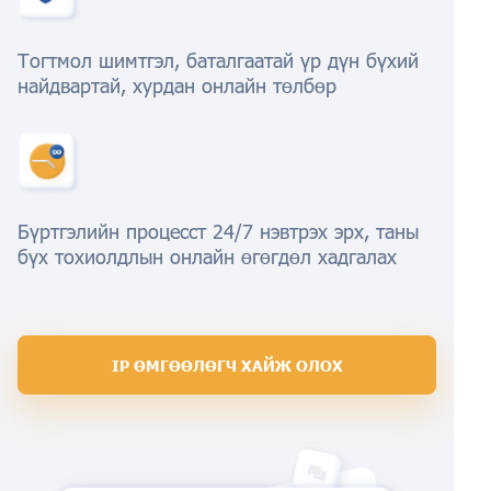
Тогтмол шимтгэл, баталгаатай үр дүн бүхий
найдвартай, хурдан онлайн төлбөр
Бүртгэлийн процесст 24/7 нэвтрэх эрх, таны
бүх тохиолдлын онлайн өгөгдөл хадгалах
IP ӨМГӨӨЛӨГЧ ХАЙЖ ОЛОХ