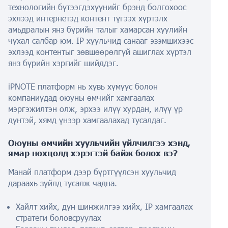
технологийн бүтээгдэхүүнийг брэнд болгохоос
эхлээд интернетэд контент түгээх хүртэлх
амьдралын янз бүрийн талыг хамарсан хуулийн
чухал салбар юм. IP хуульчид санааг эзэмшихээс
эхлээд контентыг зөвшөөрөлгүй ашиглах хүртэл
янз бүрийн хэргийг шийддэг.
iPNOTE платформ нь хувь хүмүүс болон
компаниудад оюуны өмчийг хамгаалах
мэргэжилтэн олж, эрхээ илүү хурдан, илүү үр
дүнтэй, хямд үнээр хамгаалахад тусалдаг.
Оюуны өмчийн хуульчийн үйлчилгээ хэнд,
ямар нөхцөлд хэрэгтэй байж болох вэ?
Манай платформ дээр бүртгүүлсэн хуульчид
дараахь зүйлд тусалж чадна.
Хайлт хийх, дүн шинжилгээ хийх, IP хамгаалах
стратеги боловсруулах