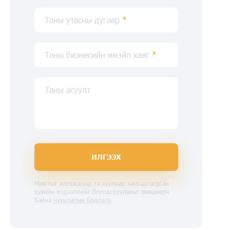
Таны утасны дугаар
*
Таны бизнесийн имэйл хаяг
*
Таны асуулт
ИЛГЭЭХ
Маягтыг илгээснээр та хуулиар хамгаалагдсан
хувийн мэдээллийг боловсруулахыг зөвшөөрч
байна
нууцлалын бодлого
.