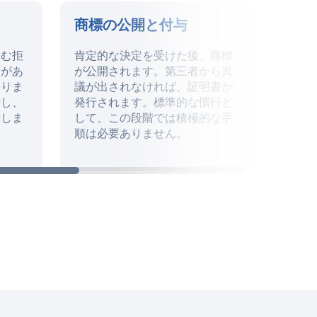
商標の公開と付与
商標
含む拒
肯定的な決定を受けた後、商標
9 年
とがあ
が公開されます。第三者から異
実に
ありま
議が出されなければ、証明書が
イデ
析し、
発行されます。標準的な慣行と
す。
備しま
して、この段階では積極的な手
を監
順は必要ありません。
し、
いを