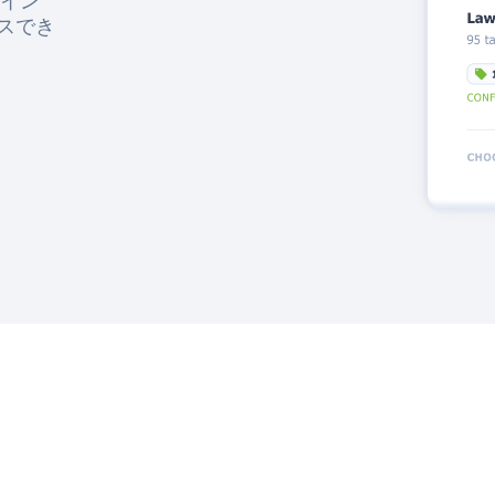
イン
セスでき