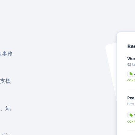
律事務
支援
、結