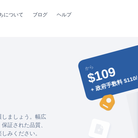
ちについて
ブログ
ヘルプ
から
$109
+ 政府手数料 $11
護しましょう。幅広
、保証された品質、
楽しみください。