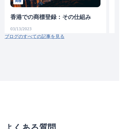
商標
香港での商標登録：その仕組み
マレ
な情
03/13/2023
ブログのすべての記事を見る
02/14/
よくある質問