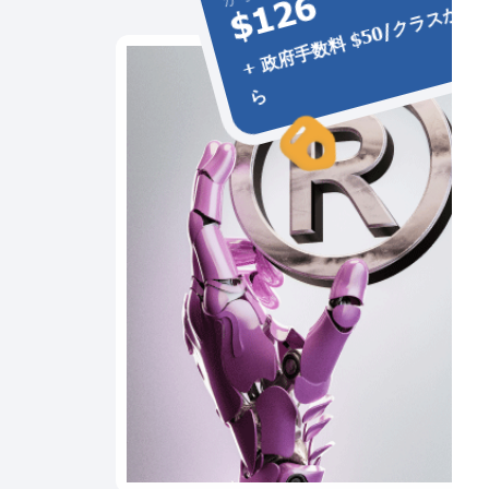
$126
+
政
府
手
数
料
$
5
0
/
ク
ラ
ス
か
ら