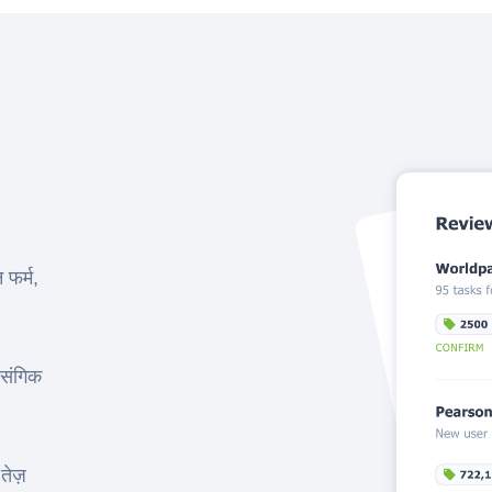
फर्म,
ासंगिक
तेज़