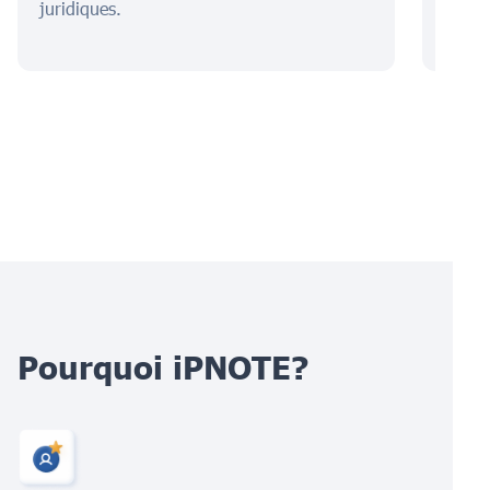
juridiques.
prote
Pourquoi iPNOTE?