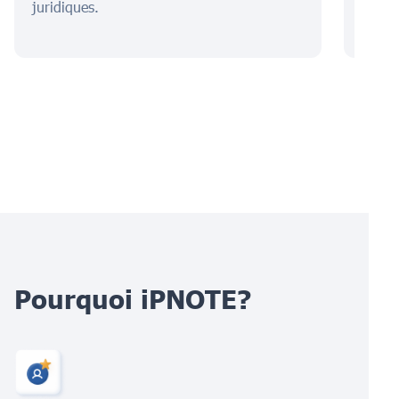
juridiques.
prote
Pourquoi iPNOTE?