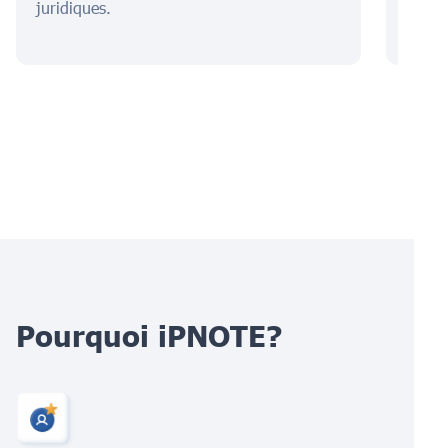
juridiques.
prote
Pourquoi iPNOTE?