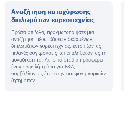
Αναζήτηση κατοχύρωσης
Υπο
διπλωμάτων ευρεσιτεχνίας
Ευρ
Πρώτα απ 'όλα, πραγματοποιήστε μια
Αυτό 
αναζήτηση μέσω βάσεων δεδομένων
διαμό
διπλωμάτων ευρεσιτεχνίας, εντοπίζοντας
και α
πιθανές συγκρούσεις και επαληθεύοντας τη
εφεύρ
μοναδικότητα. Αυτό το στάδιο προσφέρει
δημιο
έναν ασφαλή τρόπο για Ε&Α,
το δί
συμβάλλοντας έτσι στην αποφυγή νομικών
μέγισ
ζητημάτων.