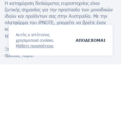
Η καταχώριση διπλώματος ευρεσιτεχνίας είναι
ζωτικής σημασίας για την προστασία των μοναδικών
ιδεών και προϊόντων σας στην Αυστραλία. Με την
πλατφόρμα του iPNOTE, μπορείτε να βρείτε έναν
κατάλληλο ειδικό για διπλώματα ευρεσιτεχνίας
Αυτός ο ιστότοπος
γρήγορα και οικονομικά.
χρησιμοποιεί cookies.
ΑΠΟΔΕΧΟΜΑΙ
Μάθετε περισσότερα
.
Ξεκινήστε την προστασία με το δικό μας
Βοηθός AI
αμέσως τώρα!
Η πλατφόρμα διαχείρισης