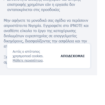
επιστροφής χρημάτων εάν η εργασία δεν
ανταποκρίνεται στις προσδοκίες
Μην αφήνετε τα μοναδικά σας σχέδια να περάσουν
απροστάτευτα
Νιγηρία
. Εγγραφείτε στο iPNOTE και
αναθέστε εύκολα το έργο της κατοχύρωσης
διπλωμάτων ευρεσιτεχνίας σε επαγγελματίες
δικηγόρους, διασφαλίζοντας την ασφάλεια και την
επιτυχία της επιχείρησής σας στο
Νιγηριανός
αγορά.
Αυτός ο ιστότοπος
χρησιμοποιεί cookies.
ΑΠΟΔΕΧΟΜΑΙ
Ξεκινήστε την προστασία με το δικό μας
Βοηθός AI
Μάθετε περισσότερα
.
αμέσως τώρα!