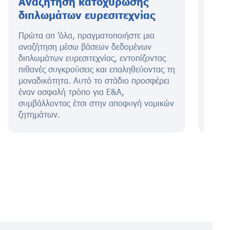
Αναζήτηση κατοχύρωσης
Υπο
διπλωμάτων ευρεσιτεχνίας
Ευρ
Πρώτα απ 'όλα, πραγματοποιήστε μια
Αυτό 
αναζήτηση μέσω βάσεων δεδομένων
διαμό
διπλωμάτων ευρεσιτεχνίας, εντοπίζοντας
και α
πιθανές συγκρούσεις και επαληθεύοντας τη
εφεύρ
μοναδικότητα. Αυτό το στάδιο προσφέρει
δημιο
έναν ασφαλή τρόπο για Ε&Α,
το δί
συμβάλλοντας έτσι στην αποφυγή νομικών
μέγισ
ζητημάτων.