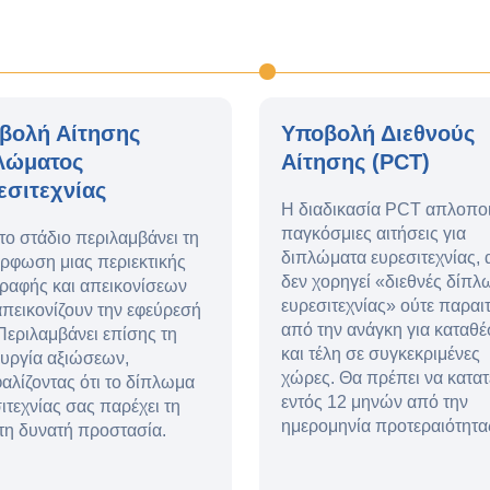
βολή Αίτησης
Υποβολή Διεθνούς
λώματος
Αίτησης (PCT)
εσιτεχνίας
Η διαδικασία PCT απλοποιε
παγκόσμιες αιτήσεις για
το στάδιο περιλαμβάνει τη
διπλώματα ευρεσιτεχνίας, 
ρφωση μιας περιεκτικής
δεν χορηγεί «διεθνές δίπλ
ραφής και απεικονίσεων
ευρεσιτεχνίας» ούτε παραιτ
πεικονίζουν την εφεύρεσή
από την ανάγκη για καταθέ
Περιλαμβάνει επίσης τη
και τέλη σε συγκεκριμένες
υργία αξιώσεων,
χώρες. Θα πρέπει να κατατ
αλίζοντας ότι το δίπλωμα
εντός 12 μηνών από την
ιτεχνίας σας παρέχει τη
ημερομηνία προτεραιότητα
τη δυνατή προστασία.