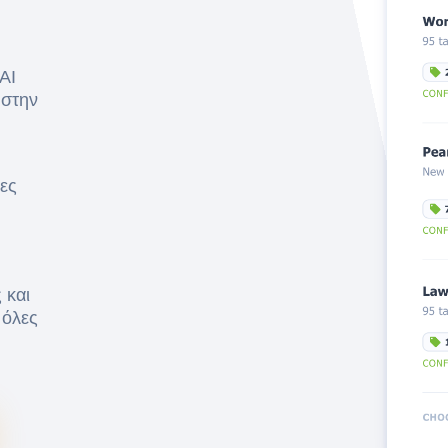
AI
 στην
ες
 και
 όλες