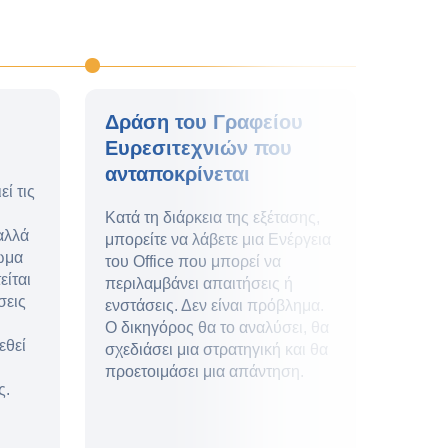
Δράση του Γραφείου
Ανα
Ευρεσιτεχνιών που
Επιχ
ανταποκρίνεται
Χορ
ί τις
Διπ
Κατά τη διάρκεια της εξέτασης,
Ευρε
αλλά
μπορείτε να λάβετε μια Ενέργεια
ωμα
του Office που μπορεί να
Μόλις 
είται
περιλαμβάνει απαιτήσεις ή
Επιδόμ
σεις
ενστάσεις. Δεν είναι πρόβλημα.
καταβά
Ο δικηγόρος θα το αναλύσει, θα
χορήγη
εθεί
σχεδιάσει μια στρατηγική και θα
πληρω
προετοιμάσει μια απάντηση.
ευρεσι
ς.
θα χορ
διασφα
αποκλε