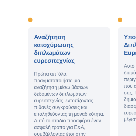
Αναζήτηση
Υπο
κατοχύρωσης
Διπ
διπλωμάτων
Ευρ
ευρεσιτεχνίας
Αυτό 
διαμό
Πρώτα απ 'όλα,
περιγ
πραγματοποιήστε μια
που α
αναζήτηση μέσω βάσεων
σας. 
δεδομένων διπλωμάτων
δημιο
ευρεσιτεχνίας, εντοπίζοντας
διασφ
πιθανές συγκρούσεις και
ευρεσ
επαληθεύοντας τη μοναδικότητα.
μέγισ
Αυτό το στάδιο προσφέρει έναν
ασφαλή τρόπο για Ε&Α,
συμβάλλοντας έτσι στην