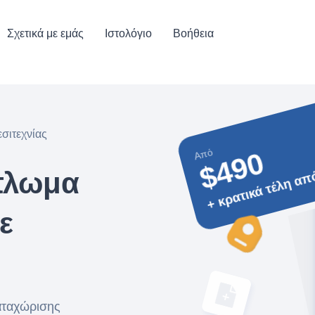
Σχετικά με εμάς
Ιστολόγιο
Βοήθεια
σιτεχνίας
Από
$490
+ κρατικά τέλη απ
πλωμα
ε
αταχώρισης