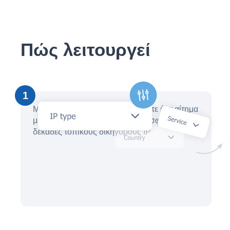
Πώς λειτουργεί
1
Μέσα σε λίγα λεπτά, δημιουργήστε ένα αίτημα
με έναν βοηθό AI και λάβετε προσφορές από
δεκάδες τοπικούς δικηγόρους IP