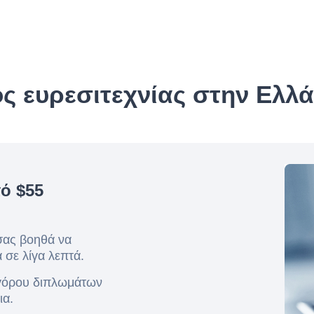
 ευρεσιτεχνίας στην Ελλ
ό $55
σας βοηθά να
 σε λίγα λεπτά.
ηγόρου διπλωμάτων
ια.