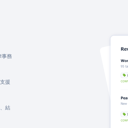
律事務
支援
、結