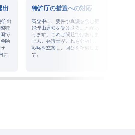
提出
特許庁の措置への対応
許可
通知
特許出
審査中に、要件や異議を含む拒
国際特
絶理由通知を受け取ることがあ
特許
の国で
ります。これは問題ではありま
ら、
を免除
せん。弁護士がこれを分析し、
があ
ませ
戦略を立案し、回答を準備しま
許は
内に
す。
与さ
。
す。