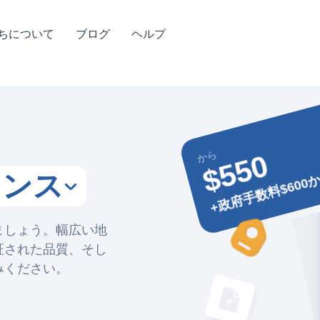
ちについて
ブログ
ヘルプ
から
$550
+政府手数料$600
ランス
ましょう。幅広い地
証された品質、そし
みください。