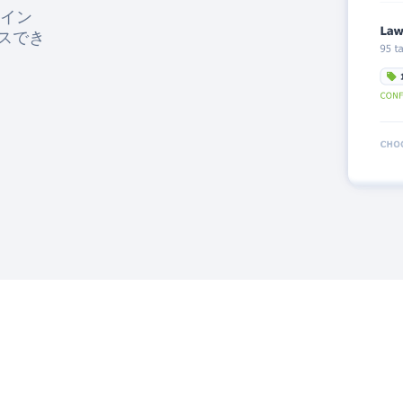
イン
セスでき