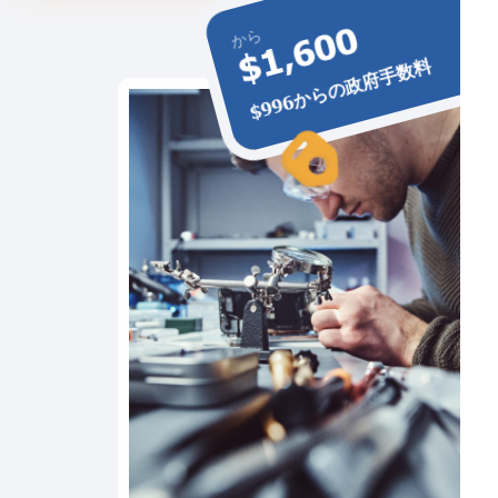
$1,600
から
$996からの政府手数料