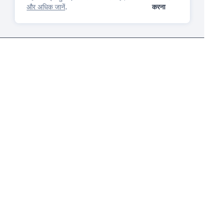
और अधिक जानें
.
करना
आईपी प्रबंधन मंच
तुम प्यार करोगे
प्रश्न पूछें