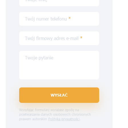
Twój numer telefonu
*
Twój firmowy adres e-mail
*
Twoje pytanie
WYSŁAĆ
Wysyłając formularz wyrażasz zgodę na
przetwarzanie danych osobowych chronionych
prawem autorskim
Polityka prywatności
.