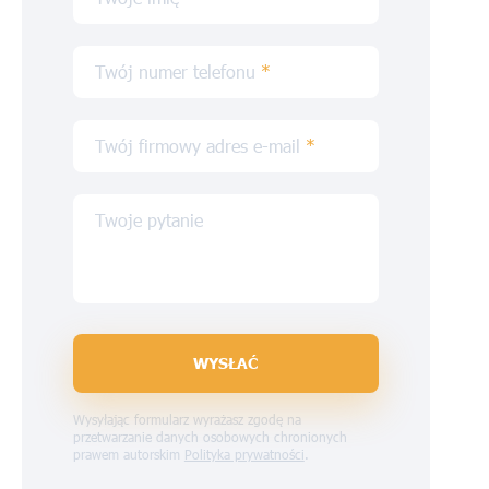
Twój numer telefonu
*
Twój firmowy adres e-mail
*
Twoje pytanie
WYSŁAĆ
Wysyłając formularz wyrażasz zgodę na
przetwarzanie danych osobowych chronionych
prawem autorskim
Polityka prywatności
.