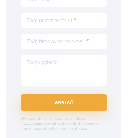
Twój numer telefonu
*
Twój firmowy adres e-mail
*
Twoje pytanie
WYSŁAĆ
Wysyłając formularz wyrażasz zgodę na
przetwarzanie danych osobowych chronionych
prawem autorskim
Polityka prywatności
.