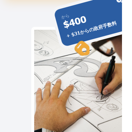
から
$400
+ $31からの政府手数料