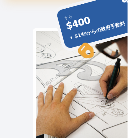
から
$400
+ $149からの政府手数料