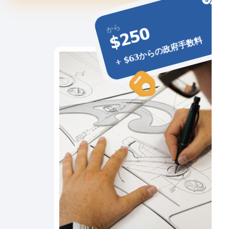
から
$250
+ $63からの政府手数料