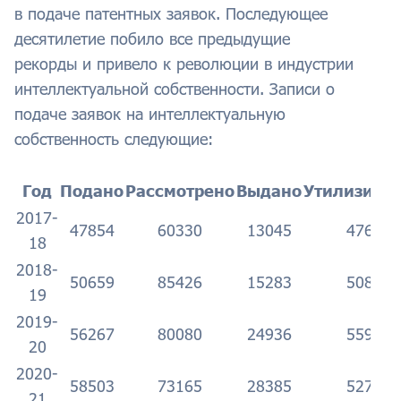
в подаче патентных заявок. Последующее
десятилетие побило все предыдущие
рекорды и привело к революции в индустрии
интеллектуальной собственности. Записи о
подаче заявок на интеллектуальную
собственность следующие:
Год
Подано
Рассмотрено
Выдано
Утилизиро
2017-
47854
60330
13045
47695
18
2018-
50659
85426
15283
50884
19
2019-
56267
80080
24936
55945
20
2020-
58503
73165
28385
52755
21