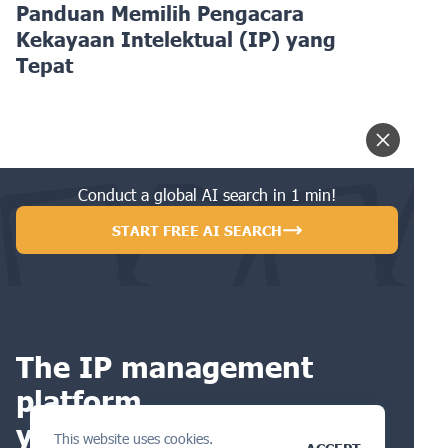
Panduan Memilih Pengacara
Kekayaan Intelektual (IP) yang
Tepat
Conduct a global AI search in 1 min!
START FREE AI SEARCH
The IP management
platform
you will love
This website uses cookies.