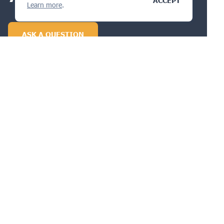
ACCEPT
Learn more
.
ASK A QUESTION
Products
Services
About us
Blog
Help