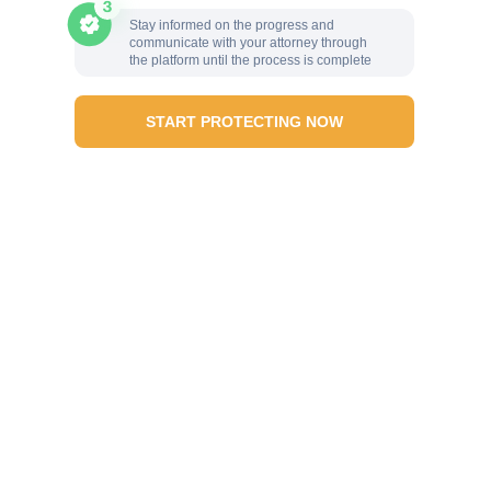
Stay informed on the progress and
communicate with your attorney through
the platform until the process is complete
START PROTECTING NOW