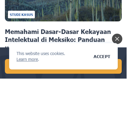
STUDI KASUS
Memahami Dasar-Dasar Kekayaan
Intelektual di Meksiko: Panduan
untuk Bisnis
This website uses cookies.
Conduct a global AI search in 1 min!
ACCEPT
Learn more
.
START FREE AI SEARCH
DESAIN