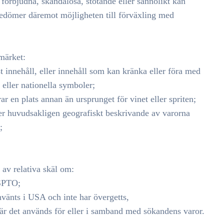
förbjudna, skandalösa, stötande eller sannolikt kan
 bedömer däremot möjligheten till förväxling med
märket:
st innehåll, eller innehåll som kan kränka eller föra med
r eller nationella symboler;
ar en plats annan än ursprunget för vinet eller spriten;
ler huvudsakligen geografiskt beskrivande av varorna
;
 av relativa skäl om:
USPTO;
nvänts i USA och inte har övergetts,
när det används för eller i samband med sökandens varor.