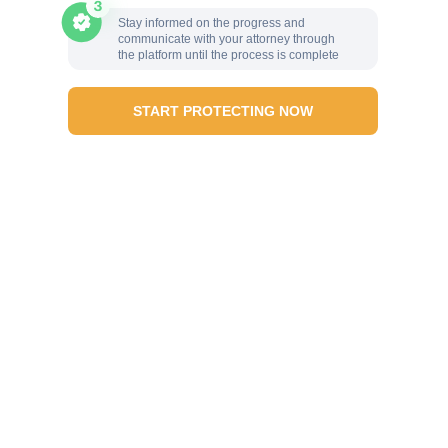
Stay informed on the progress and
communicate with your attorney through
the platform until the process is complete
START PROTECTING NOW