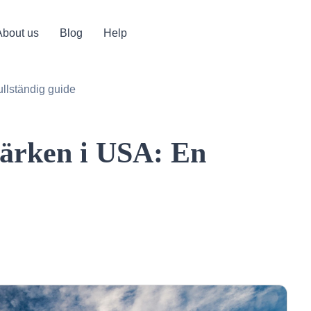
About us
Blog
Help
ullständig guide
märken i USA: En