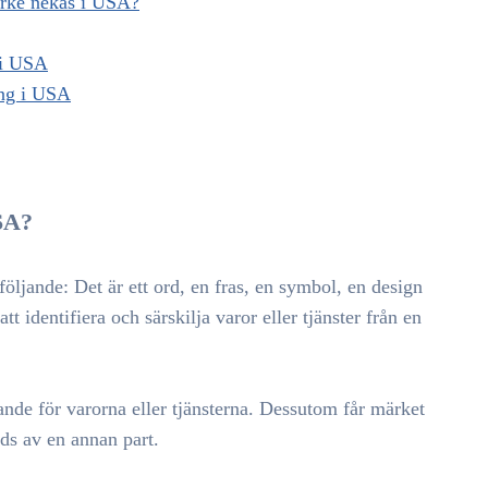
ärke nekas i USA?
 i USA
ing i USA
SA?
öljande: Det är ett ord, en fras, en symbol, en design
 identifiera och särskilja varor eller tjänster från en
ande för varorna eller tjänsterna. Dessutom får märket
nds av en annan part.