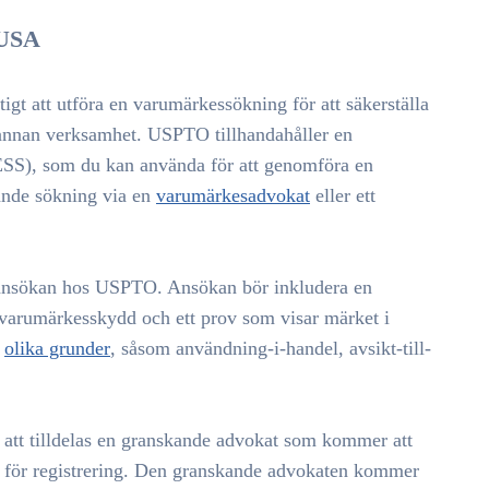
 USA
gt att utföra en varumärkessökning för att säkerställa
 annan verksamhet. USPTO tillhandahåller en
SS), som du kan använda för att genomföra en
ande sökning via en
varumärkesadvokat
eller ett
esansökan hos USPTO. Ansökan bör inkludera en
r varumärkesskydd och ett prov som visar märket i
å
olika grunder
, såsom användning-i-handel, avsikt-till-
att tilldelas en granskande advokat som kommer att
n för registrering. Den granskande advokaten kommer