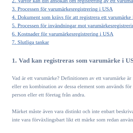
2. Varför kan din ansökan om registrering av ett varum
3. Processen för varumärkesregistrering i USA
4. Dokument som krävs för att registrera ett varumärke
5. Processen för invändningar mot varumärkesregistrer
6. Kostnader för varumärkesregistrering i USA
7. Slutliga tankar
1. Vad kan registreras som varumärke i U
Vad är ett varumärke? Definitionen av ett varumärke är f
eller en kombination av dessa element som används för att
person eller ett företag från andra.
Märket måste även vara distinkt och inte enbart beskriv
inte vara förväxlingsbart likt ett märke som redan anvä