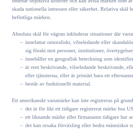
innebär objektiva kriterier och kan avslå märken som är 
skada nationella intressen eller säkerhet. Relativa skäl
befintliga märken.
Absoluta skäl för vägran inkluderar situationer där varu
innefattar omoraliskt, vilseledande eller skandalö
sig förakt mot personer, institutioner, övertygelse
innehåller en geografisk beteckning som identifier
är rent beskrivande, vilseledande beskrivande, el
eller tjänsterna, eller är primärt bara ett efternamn
består av funktionellt material.
Ett amerikanskt varumärke kan inte registreras på grund
det är för likt ett tidigare registrerat märke hos 
ett liknande märke eller firmanamn tidigare har a
det kan orsaka förväxling eller bedra människor 