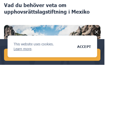
Vad du behöver veta om
upphovsrättslagstiftning i Mexiko
This website uses cookies.
Conduct a global AI search in 1 min!
ACCEPT
Learn more
.
START FREE AI SEARCH
VARUMÄRKE
Varumärkeslagar i Spanien: Så
skyddar du ditt varumärke juridiskt