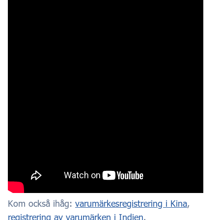
Kom också ihåg:
varumärkesregistrering i Kina
,
registrering av varumärken i Indien
.