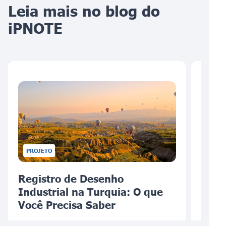
Leia mais no blog do
iPNOTE
PROJETO
Registro de Desenho
Regi
Industrial na Turquia: O que
Indu
Você Precisa Saber
que 
06/05/2023
03/25/