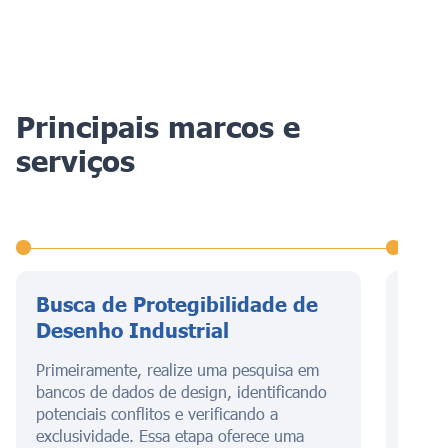
Principais marcos e
serviços
Busca de Protegibilidade de
Apr
Desenho Industrial
dese
Primeiramente, realize uma pesquisa em
Esta 
bancos de dados de design, identificando
descr
potenciais conflitos e verificando a
preen
exclusividade. Essa etapa oferece uma
de in