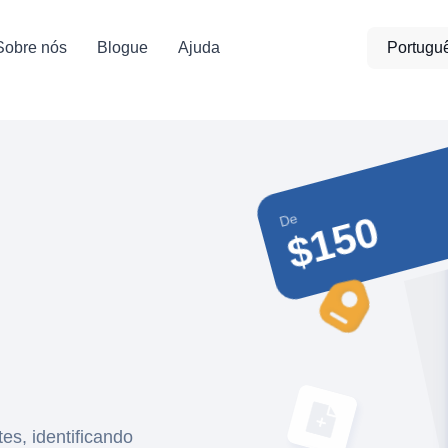
Sobre nós
Blogue
Ajuda
Portugu
$150
De
s, identificando