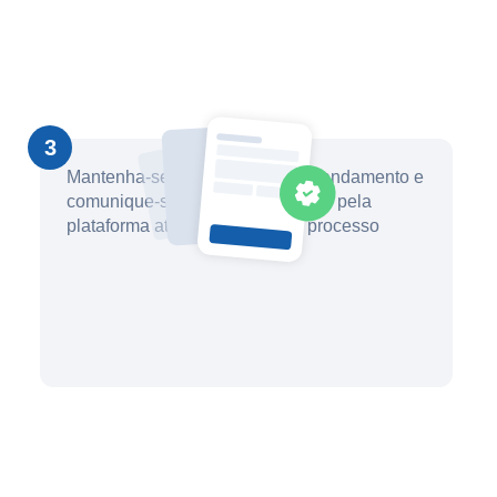
3
Mantenha-se informado sobre o andamento e
comunique-se com seu advogado pela
plataforma até a conclusão do processo