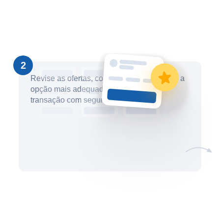
2
Revise as ofertas, compare-as e selecione a
opção mais adequada. Conclua sua
transação com segurança