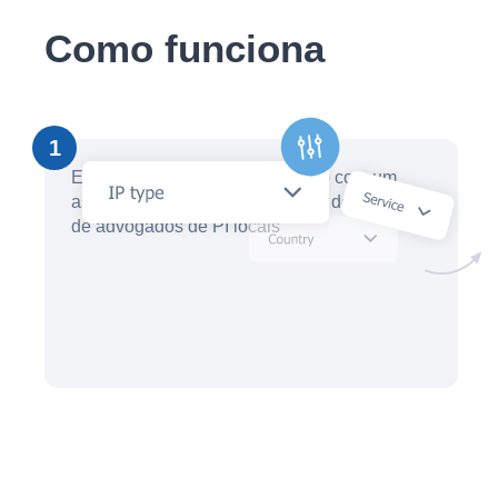
Como funciona
1
Em minutos, crie uma solicitação com um
assistente de IA e receba ofertas de dezenas
de advogados de PI locais