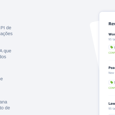
 PI de
liações
IA que
dos
 e
mana
to de