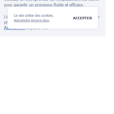
pour garantir un processus fluide et efficace.
Ce site utilise des cookies.
Lancez-vous dans le voyage de la protection de votre
ACCEPTER
Apprendre encore plus
.
propriété intellectuelle aux Philippines avec iPNOTE
Assistant IA
aujourd'hui!
La plateforme de gestion
IP
tu vas adorer