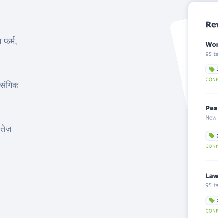
फर्म,
ासंगिक
तेज़