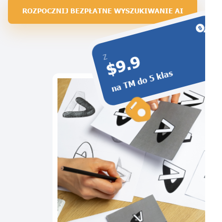
ROZPOCZNIJ BEZPŁATNE WYSZUKIWANIE AI
$9.9
Z
na TM do 5 klas