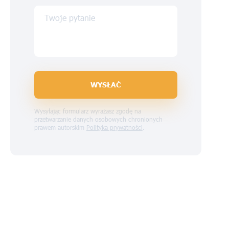
Twoje pytanie
WYSŁAĆ
Wysyłając formularz wyrażasz zgodę na
przetwarzanie danych osobowych chronionych
prawem autorskim
Polityka prywatności
.