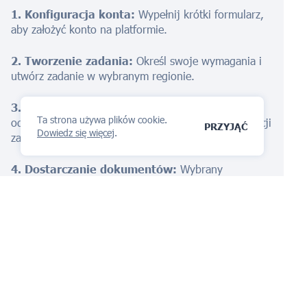
1. Konfiguracja konta:
Wypełnij krótki formularz,
aby założyć konto na platformie.
2. Tworzenie zadania:
Określ swoje wymagania i
utwórz zadanie w wybranym regionie.
3. Wybór wykonawcy:
iPNOTE sugeruje
Ta strona używa plików cookie.
odpowiednich wykonawców na podstawie specyfikacji
PRZYJĄĆ
Dowiedz się więcej
.
zadania. Wybierz spośród podanych opcji.
4. Dostarczanie dokumentów:
Wybrany
wykonawca przeprowadzi badanie znaku towarowego
i dostarczy Ci niezbędną dokumentację.
Start
chroń swój znak towarowy dzięki iPNOTE
dziś,
zapewniając jej wyjątkowość i chroniąc Twoją markę
we Włoszech.