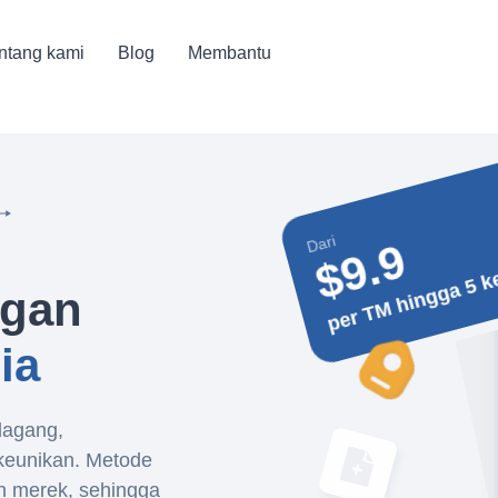
ntang kami
Blog
Membantu
Dari
$9.9
per TM hingga 5 k
ngan
lia
dagang,
 keunikan. Metode
 merek, sehingga