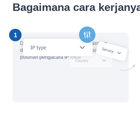
Bagaimana cara kerjany
1
Dalam hitungan menit, buat permintaan
dengan asisten AI dan terima penawaran dari
puluhan pengacara IP lokal