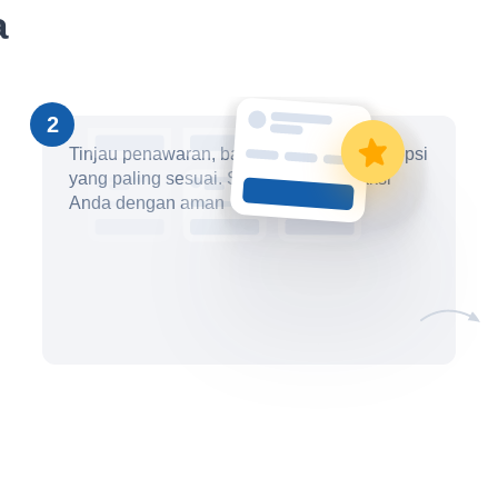
a
2
Tinjau penawaran, bandingkan, dan pilih opsi
yang paling sesuai. Selesaikan transaksi
Anda dengan aman