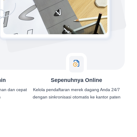
in
Sepenuhnya Online
man dan cepat
Kelola pendaftaran merek dagang Anda 24/7
n
dengan sinkronisasi otomatis ke kantor paten