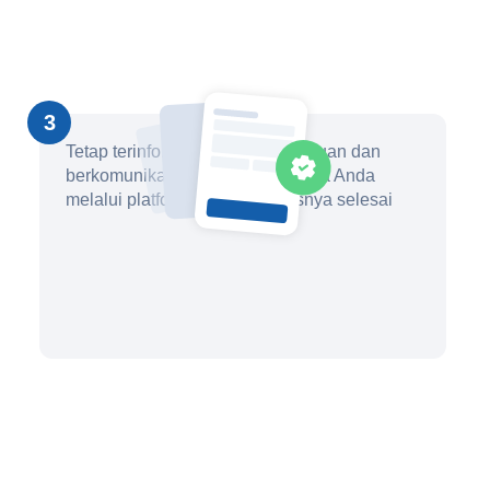
3
Tetap terinformasi tentang kemajuan dan
berkomunikasi dengan pengacara Anda
melalui platform hingga prosesnya selesai