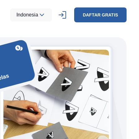
Indonesia
DAFTAR GRATIS
elas