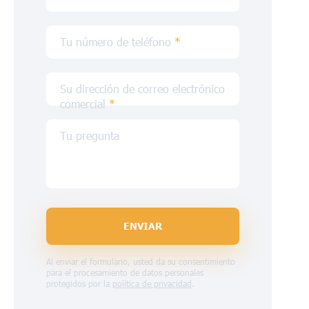
Tu número de teléfono
*
Su dirección de correo electrónico
comercial
*
Tu pregunta
ENVIAR
Al enviar el formulario, usted da su consentimiento
para el procesamiento de datos personales
protegidos por la
política de privacidad
.