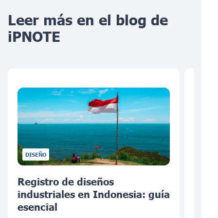
Leer más en el blog de
iPNOTE
DISEÑO
Registro de diseños
Cómo
industriales en Indonesia: guía
dise
esencial
nece