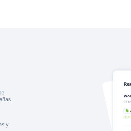
de
señas
as y