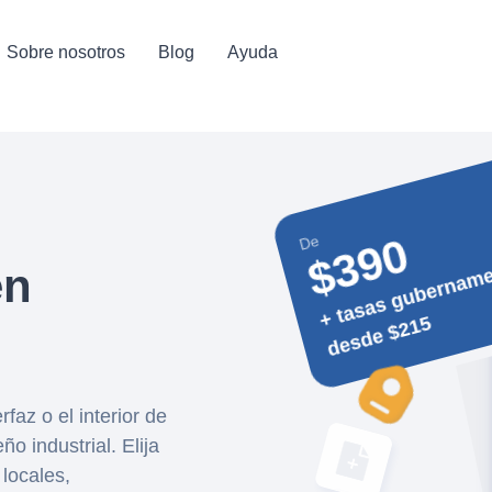
Sobre nosotros
Blog
Ayuda
$390
De
+ 
e
n
a
en
5
rfaz o el interior de
o industrial. Elija
locales,