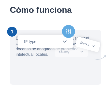
Cómo funciona
1
En cuestión de minutos, cree una solicitud
con un asistente de IA y reciba ofertas de
docenas de abogados de propiedad
intelectual locales.