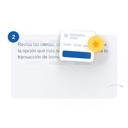
2
Revisa las ofertas, compáralas y selecciona
la opción que más te convenga. Completa tu
transacción de forma segura