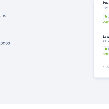
idos
todos