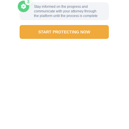
Stay informed on the progress and
communicate with your attorney through
the platform until the process is complete
START PROTECTING NOW