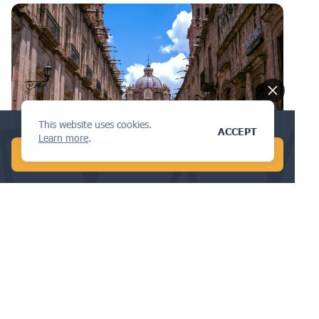
This website uses cookies.
Conduct a global AI search in 1 min!
ACCEPT
Learn more
.
MEREK DAGANG
START FREE AI SEARCH
Apa yang Perlu Anda Ketahui tentang
Hukum Hak Cipta di Meksiko