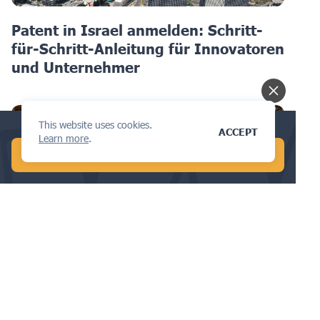
Patent in Israel anmelden: Schritt-
für-Schritt-Anleitung für Innovatoren
und Unternehmer
This website uses cookies.
Conduct a global AI search in 1 min!
ACCEPT
Learn more
.
START FREE AI SEARCH
DESIGN
Die besten Gründe, Ihr Design in
Estland anzumelden: Vorteile und
Kosten im Überblick