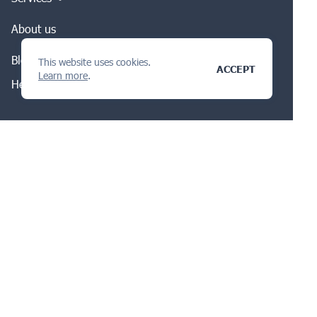
About us
Blog
This website uses cookies.
ACCEPT
Learn more
.
Help
IP Technologies Inc.
3790 El Camino Real PMB 870 Palo Alto, CA
94306
Follow Us on Linkedin
hi@ipnote.pro