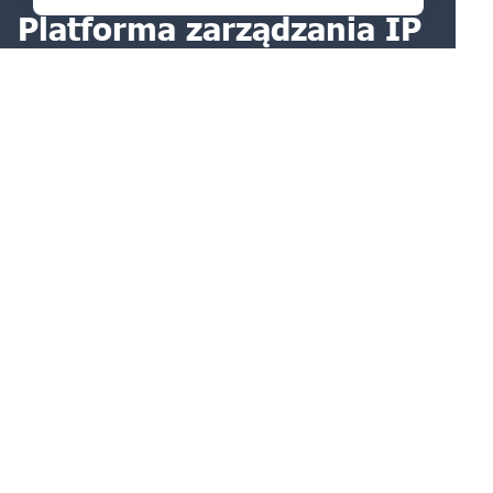
Platforma zarządzania IP
pokochasz
ZADAJ PYTANIE
Produkty
Usługi
O nas