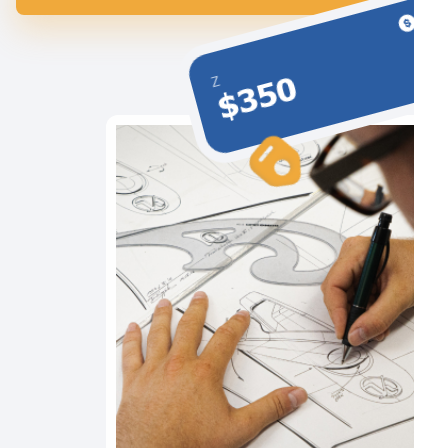
$350
Z