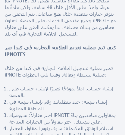
مع iPNOTE، ستجد بالتأكيد مقاولاً مناسبًا. نضمن لك
عرضًا واحدًا على الأقل خلال 48 ساعة، ولكن عادةً ما
تتوفر خيارات متعددة خلال بضع ساعات. يتم التحقق من
جميع مقدمي الخدمات على المنصة. تتعاون iPNOTE مع
محامين من بلدان مختلفة، لذا يمكنك العثور على مقاول
لتسجيل العلامة التجارية في أي بلد.
كيف تتم عملية تقديم العلامة التجارية في كندا عبر
iPNOTE؟
تعتبر عملية تسجيل العلامة التجارية في كندا من خلال
iPNOTE عملية بسيطة وفعالة. وفيما يلي الخطوات:
إنشاء حساب: املأ نموذجًا قصيرًا لإنشاء حساب على
المنصة.
إنشاء مهمة: حدد متطلباتك وقم بإنشاء مهمة في
المنطقة المطلوبة.
اختر مقاولاً: سيوصيك iPNOTE بمقاولين مناسبين بناءً
على مهمتك. اختر مقاولاً من الخيارات المتاحة.
استلام الوثائق المكتملة: سوف يقوم المقاول المختار
بإكمال ملف العلامة التجارية وتزويدك بالوثائق اللازمة.