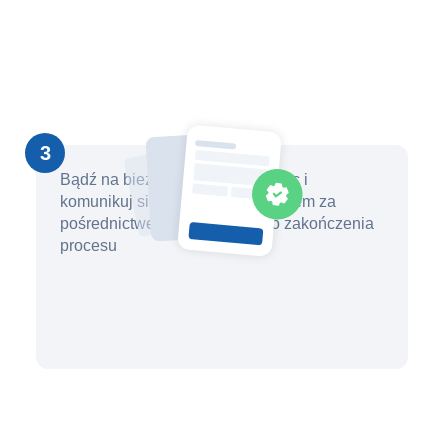
3
Bądź na bieżąco z postępem prac i
komunikuj się ze swoim prawnikiem za
pośrednictwem platformy aż do zakończenia
procesu