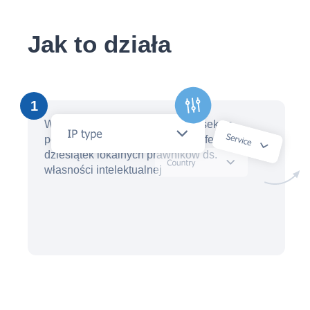
Jak to działa
1
W ciągu kilku minut utwórz wniosek za
pomocą asystenta AI i otrzymaj oferty od
dziesiątek lokalnych prawników ds.
własności intelektualnej