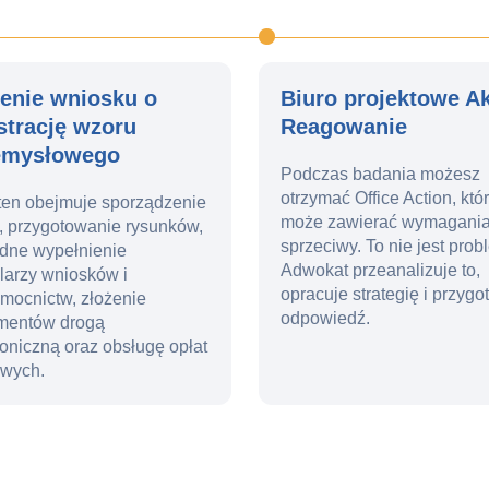
żenie wniosku o
Biuro projektowe A
strację wzoru
Reagowanie
emysłowego
Podczas badania możesz
otrzymać Office Action, któ
ten obejmuje sporządzenie
może zawierać wymagania
, przygotowanie rysunków,
sprzeciwy. To nie jest prob
dne wypełnienie
Adwokat przeanalizuje to,
larzy wniosków i
opracuje strategię i przygo
mocnictw, złożenie
odpowiedź.
mentów drogą
roniczną oraz obsługę opłat
owych.