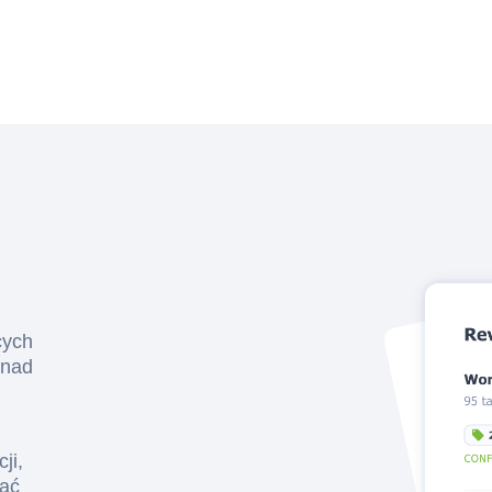
cych
onad
ji,
wać