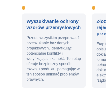
Wyszukiwanie ochrony
Zło
wzorów przemysłowych
reje
prz
Przede wszystkim przeprowadź
przeszukanie baz danych
Etap 
projektowych, identyfikując
opisu
potencjalne konflikty i
dokła
weryfikując unikalność. Ten etap
formu
oferuje bezpieczny sposób
pełno
rozwoju produktu, pomagając w
doku
ten sposób uniknąć problemów
elekt
prawnych.
rząd