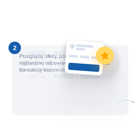
2
Przeglądaj oferty, porównuj je i wybierz
najbardziej odpowiednią opcję. Dokończ
transakcję bezpiecznie