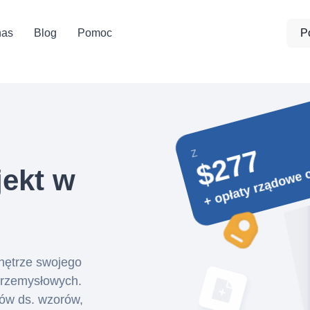
nas
Blog
Pomoc
P
$277
Z
+ opłaty rządowe 
jekt w
wnętrze swojego
 przemysłowych.
ków ds. wzorów,