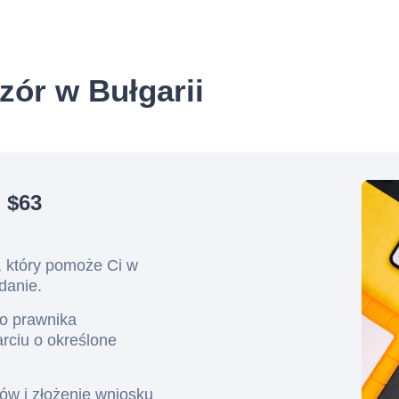
zór w Bułgarii
 $63
i, który pomoże Ci w
danie.
go prawnika
arciu o określone
ów i złożenie wniosku