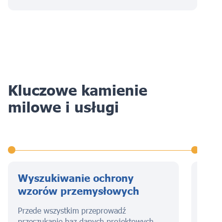
Kluczowe kamienie
milowe i usługi
Wyszukiwanie ochrony
Zło
wzorów przemysłowych
reje
prz
Przede wszystkim przeprowadź
przeszukanie baz danych projektowych,