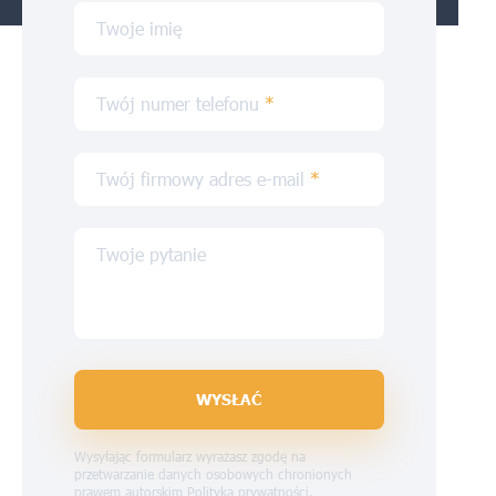
Twoje imię
Twój numer telefonu
*
Twój firmowy adres e-mail
*
Twoje pytanie
WYSŁAĆ
Wysyłając formularz wyrażasz zgodę na
przetwarzanie danych osobowych chronionych
prawem autorskim
Polityka prywatności
.