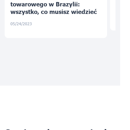
towarowego w Brazylii:
komp
wszystko, co musisz wiedzieć
03/30/
05/24/2023