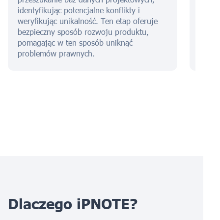
Etap 
identyfikując potencjalne konflikty i
przyg
weryfikując unikalność. Ten etap oferuje
wypeł
bezpieczny sposób rozwoju produktu,
pełno
pomagając w ten sposób uniknąć
drogą
problemów prawnych.
rządo
Dlaczego iPNOTE?