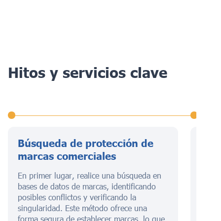
Hitos y servicios clave
Búsqueda de protección de
Pres
marcas comerciales
de r
En primer lugar, realice una búsqueda en
Esta e
bases de datos de marcas, identificando
de bi
posibles conflictos y verificando la
negoc
singularidad. Este método ofrece una
formul
forma segura de establecer marcas, lo que
prese